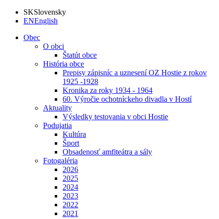
SK
Slovensky
EN
English
Obec
O obci
Štatút obce
História obce
Prepisy zápisníc a uznesení OZ Hostie z rokov
1925 -1928
Kronika za roky 1934 - 1964
60. Výročie ochotníckeho divadla v Hostí
Aktuality
Výsledky testovania v obci Hostie
Podujatia
Kultúra
Šport
Obsadenosť amfiteátra a sály
Fotogaléria
2026
2025
2024
2023
2022
2021