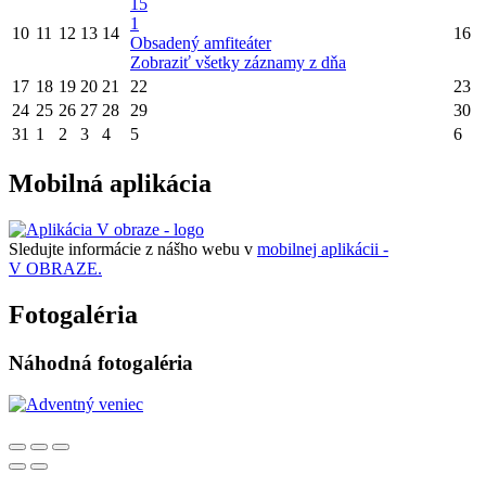
15
1
10
11
12
13
14
16
Obsadený amfiteáter
Zobraziť všetky záznamy z dňa
17
18
19
20
21
22
23
24
25
26
27
28
29
30
31
1
2
3
4
5
6
Mobilná aplikácia
Sledujte informácie z nášho webu v
mobilnej aplikácii -
V OBRAZE.
Fotogaléria
Náhodná fotogaléria