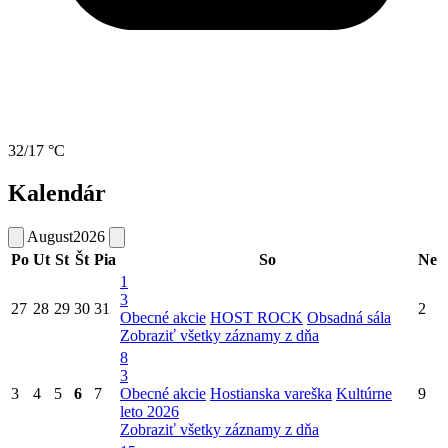
32/17 °C
Kalendár
August
2026
Po
Ut
St
Št
Pia
So
Ne
1
3
27
28
29
30
31
2
Obecné akcie
HOST ROCK
Obsadná sála
Zobraziť všetky záznamy z dňa
8
3
3
4
5
6
7
Obecné akcie
Hostianska vareška
Kultúrne
9
leto 2026
Zobraziť všetky záznamy z dňa