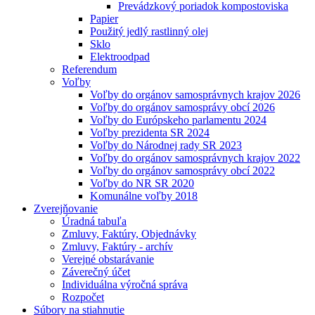
Prevádzkový poriadok kompostoviska
Papier
Použitý jedlý rastlinný olej
Sklo
Elektroodpad
Referendum
Voľby
Voľby do orgánov samosprávnych krajov 2026
Voľby do orgánov samosprávy obcí 2026
Voľby do Európskeho parlamentu 2024
Voľby prezidenta SR 2024
Voľby do Národnej rady SR 2023
Voľby do orgánov samosprávnych krajov 2022
Voľby do orgánov samosprávy obcí 2022
Voľby do NR SR 2020
Komunálne voľby 2018
Zverejňovanie
Úradná tabuľa
Zmluvy, Faktúry, Objednávky
Zmluvy, Faktúry - archív
Verejné obstarávanie
Záverečný účet
Individuálna výročná správa
Rozpočet
Súbory na stiahnutie