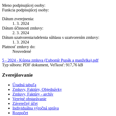
Meno podpisujúcej osoby:
Funkcia podpisujúcej osoby:
Dátum zverejnenia:
1. 3. 2024
Dátum účinnosti zmluvy:
2. 3. 2024
Dátum uzatvorenia/udelenia súhlasu s uzatvorením zmluvy:
1. 3. 2024
Platnosť zmluvy do:
Neuvedené
5 - 2024 - Kúpna zmluva (Ľubomír Pupák a manželka).pdf
Typ súboru: PDF dokument, Veľkosť: 917,76 kB
Zverejňovanie
Úradná tabuľa
Zmluvy, Faktúry, Objednávky
Zmluvy, Faktúry - archív
Verejné obstarávanie
Záverečný účet
Individuálna výročná správa
Rozpočet