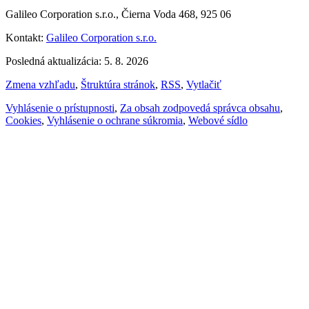
Galileo Corporation s.r.o., Čierna Voda 468, 925 06
Kontakt:
Galileo Corporation s.r.o.
Posledná aktualizácia: 5. 8. 2026
Zmena vzhľadu
,
Štruktúra stránok
,
RSS
,
Vytlačiť
Vyhlásenie o prístupnosti
,
Za obsah zodpovedá správca obsahu
,
Cookies
,
Vyhlásenie o ochrane súkromia
,
Webové sídlo