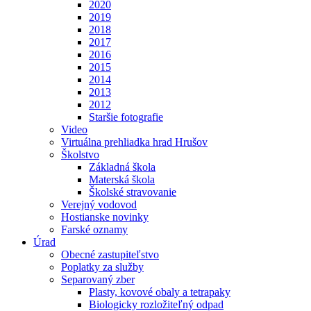
2020
2019
2018
2017
2016
2015
2014
2013
2012
Staršie fotografie
Video
Virtuálna prehliadka hrad Hrušov
Školstvo
Základná škola
Materská škola
Školské stravovanie
Verejný vodovod
Hostianske novinky
Farské oznamy
Úrad
Obecné zastupiteľstvo
Poplatky za služby
Separovaný zber
Plasty, kovové obaly a tetrapaky
Biologicky rozložiteľný odpad