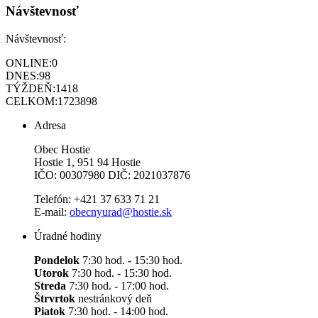
Návštevnosť
Návštevnosť:
ONLINE:
0
DNES:
98
TÝŽDEŇ:
1418
CELKOM:
1723898
Adresa
Obec Hostie
Hostie 1, 951 94 Hostie
IČO: 00307980 DIČ: 2021037876
Telefón: +421 37 633 71 21
E-mail:
obecnyurad@hostie.sk
Úradné hodiny
Pondelok
7:30 hod. - 15:30 hod.
Utorok
7:30 hod. - 15:30 hod.
Streda
7:30 hod. - 17:00 hod.
Štrvrtok
nestránkový deň
Piatok
7:30 hod. - 14:00 hod.