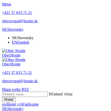
Menu
+421 37 633 71 21
obecnyurad@hostie.sk
SK
Slovensky
SK
Slovensky
EN
English
Obec
Hostie
Obec
Hostie
+421 37 633 71 21
obecnyurad@hostie.sk
Mapa webu
RSS
Hľadaný výraz
Hľadať
rozšírené vyhľadávanie
SK
Slovensky