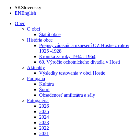
SK
Slovensky
EN
English
Obec
O obci
Štatút obce
História obce
Prepisy zápisníc a uznesení OZ Hostie z rokov
1925 -1928
Kronika za roky 1934 - 1964
60. Výročie ochotníckeho divadla v Hostí
Aktuality
Výsledky testovania v obci Hostie
Podujatia
Kultúra
Šport
Obsadenosť amfiteátra a sály
Fotogaléria
2026
2025
2024
2023
2022
2021