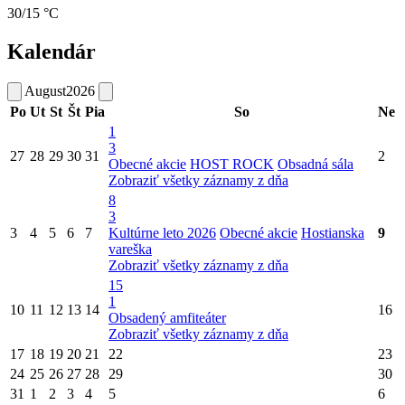
30/15 °C
Kalendár
August
2026
Po
Ut
St
Št
Pia
So
Ne
1
3
27
28
29
30
31
2
Obecné akcie
HOST ROCK
Obsadná sála
Zobraziť všetky záznamy z dňa
8
3
3
4
5
6
7
Kultúrne leto 2026
Obecné akcie
Hostianska
9
vareška
Zobraziť všetky záznamy z dňa
15
1
10
11
12
13
14
16
Obsadený amfiteáter
Zobraziť všetky záznamy z dňa
17
18
19
20
21
22
23
24
25
26
27
28
29
30
31
1
2
3
4
5
6