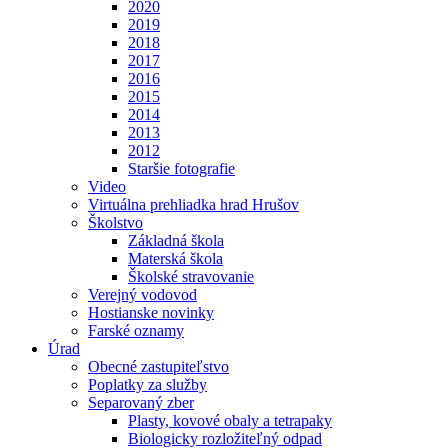
2020
2019
2018
2017
2016
2015
2014
2013
2012
Staršie fotografie
Video
Virtuálna prehliadka hrad Hrušov
Školstvo
Základná škola
Materská škola
Školské stravovanie
Verejný vodovod
Hostianske novinky
Farské oznamy
Úrad
Obecné zastupiteľstvo
Poplatky za služby
Separovaný zber
Plasty, kovové obaly a tetrapaky
Biologicky rozložiteľný odpad