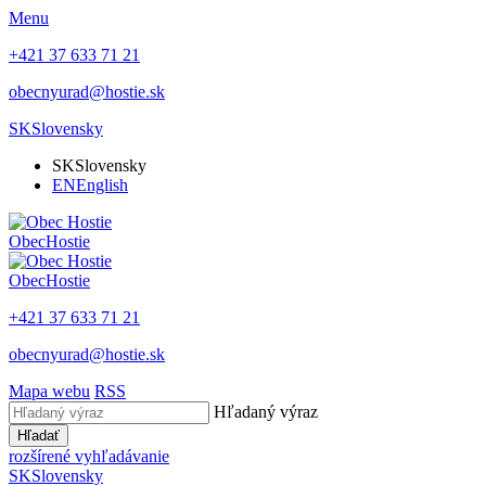
Menu
+421 37 633 71 21
obecnyurad@hostie.sk
SK
Slovensky
SK
Slovensky
EN
English
Obec
Hostie
Obec
Hostie
+421 37 633 71 21
obecnyurad@hostie.sk
Mapa webu
RSS
Hľadaný výraz
Hľadať
rozšírené vyhľadávanie
SK
Slovensky