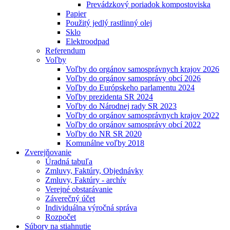
Prevádzkový poriadok kompostoviska
Papier
Použitý jedlý rastlinný olej
Sklo
Elektroodpad
Referendum
Voľby
Voľby do orgánov samosprávnych krajov 2026
Voľby do orgánov samosprávy obcí 2026
Voľby do Európskeho parlamentu 2024
Voľby prezidenta SR 2024
Voľby do Národnej rady SR 2023
Voľby do orgánov samosprávnych krajov 2022
Voľby do orgánov samosprávy obcí 2022
Voľby do NR SR 2020
Komunálne voľby 2018
Zverejňovanie
Úradná tabuľa
Zmluvy, Faktúry, Objednávky
Zmluvy, Faktúry - archív
Verejné obstarávanie
Záverečný účet
Individuálna výročná správa
Rozpočet
Súbory na stiahnutie