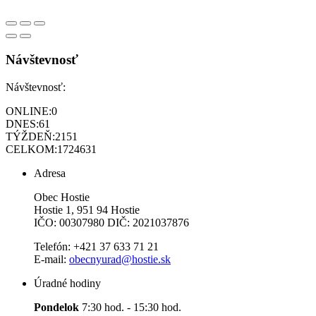
Návštevnosť
Návštevnosť:
ONLINE:
0
DNES:
61
TÝŽDEŇ:
2151
CELKOM:
1724631
Adresa
Obec Hostie
Hostie 1, 951 94 Hostie
IČO: 00307980 DIČ: 2021037876
Telefón: +421 37 633 71 21
E-mail:
obecnyurad@hostie.sk
Úradné hodiny
Pondelok
7:30 hod. - 15:30 hod.