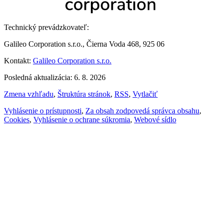
Technický prevádzkovateľ:
Galileo Corporation s.r.o., Čierna Voda 468, 925 06
Kontakt:
Galileo Corporation s.r.o.
Posledná aktualizácia: 6. 8. 2026
Zmena vzhľadu
,
Štruktúra stránok
,
RSS
,
Vytlačiť
Vyhlásenie o prístupnosti
,
Za obsah zodpovedá správca obsahu
,
Cookies
,
Vyhlásenie o ochrane súkromia
,
Webové sídlo