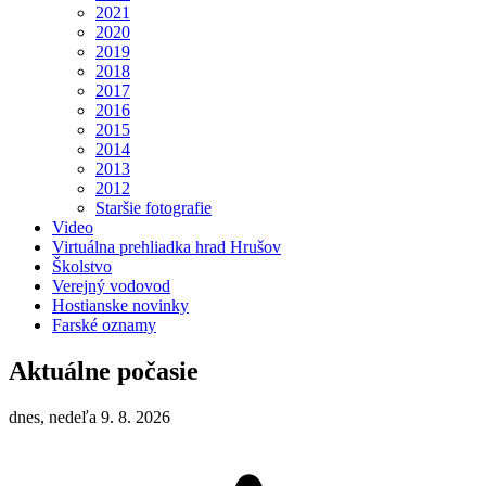
2021
2020
2019
2018
2017
2016
2015
2014
2013
2012
Staršie fotografie
Video
Virtuálna prehliadka hrad Hrušov
Školstvo
Verejný vodovod
Hostianske novinky
Farské oznamy
Aktuálne počasie
dnes, nedeľa 9. 8. 2026