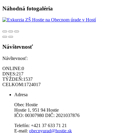
Náhodná fotogaléria
Návštevnosť
Návštevnosť:
ONLINE:
0
DNES:
217
TÝŽDEŇ:
1537
CELKOM:
1724017
Adresa
Obec Hostie
Hostie 1, 951 94 Hostie
IČO: 00307980 DIČ: 2021037876
Telefón: +421 37 633 71 21
E-mail:
obecnyurad@hostie.sk