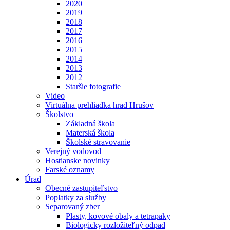
2020
2019
2018
2017
2016
2015
2014
2013
2012
Staršie fotografie
Video
Virtuálna prehliadka hrad Hrušov
Školstvo
Základná škola
Materská škola
Školské stravovanie
Verejný vodovod
Hostianske novinky
Farské oznamy
Úrad
Obecné zastupiteľstvo
Poplatky za služby
Separovaný zber
Plasty, kovové obaly a tetrapaky
Biologicky rozložiteľný odpad