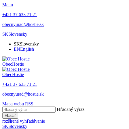
Menu
+421 37 633 71 21
obecnyurad@hostie.sk
SK
Slovensky
SK
Slovensky
EN
English
Obec
Hostie
Obec
Hostie
+421 37 633 71 21
obecnyurad@hostie.sk
Mapa webu
RSS
Hľadaný výraz
Hľadať
rozšírené vyhľadávanie
SK
Slovensky