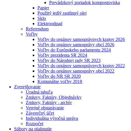
Prevádzkový poriadok kompostoviska
Papier
Použitý jedlý rastlinný olej
Sklo
Elektroodpad
Referendum
Voľby
Voľby do orgánov samosprávnych krajov 2026
Voľby do orgánov samosprávy obcí 2026
Voľby do Európskeho parlamentu 2024
Voľby prezidenta SR 2024
Voľby do Národnej rady SR 2023
Voľby do orgánov samosprávnych krajov 2022
Voľby do orgánov samosprávy obcí 2022
Voľby do NR SR 2020
Komunálne voľby 2018
Zverejňovanie
Úradná tabuľa
Zmluvy, Faktúry, Objednávky
Zmluvy, Faktúry - archív
Verejné obstarávanie
Záverečný účet
Individuálna výročná správa
Rozpočet
Súbory na stiahnutie