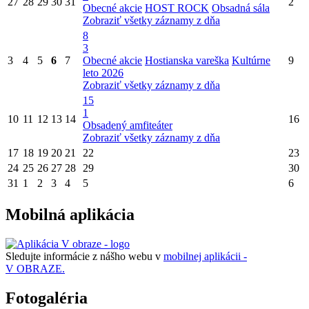
27
28
29
30
31
2
Obecné akcie
HOST ROCK
Obsadná sála
Zobraziť všetky záznamy z dňa
8
3
3
4
5
6
7
Obecné akcie
Hostianska vareška
Kultúrne
9
leto 2026
Zobraziť všetky záznamy z dňa
15
1
10
11
12
13
14
16
Obsadený amfiteáter
Zobraziť všetky záznamy z dňa
17
18
19
20
21
22
23
24
25
26
27
28
29
30
31
1
2
3
4
5
6
Mobilná aplikácia
Sledujte informácie z nášho webu v
mobilnej aplikácii -
V OBRAZE.
Fotogaléria