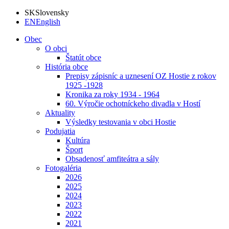
SK
Slovensky
EN
English
Obec
O obci
Štatút obce
História obce
Prepisy zápisníc a uznesení OZ Hostie z rokov
1925 -1928
Kronika za roky 1934 - 1964
60. Výročie ochotníckeho divadla v Hostí
Aktuality
Výsledky testovania v obci Hostie
Podujatia
Kultúra
Šport
Obsadenosť amfiteátra a sály
Fotogaléria
2026
2025
2024
2023
2022
2021