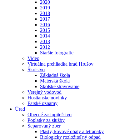
2020
2019
2018
2017
2016
2015
2014
2013
2012
Staršie fotografie
Video
Virtuálna prehliadka hrad Hrušov
Školstvo
Základná škola
Materská škola
Školské stravovanie
Verejný vodovod
Hostianske novinky
Farské oznamy
Úrad
Obecné zastupiteľstvo
Poplatky za služby
Separovaný zber
Plasty, kovové obaly a tetrapaky
Biologicky rozložiteľný odpad