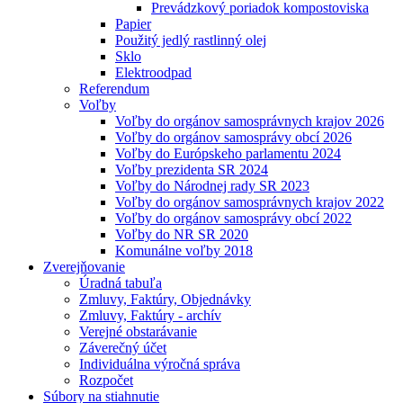
Prevádzkový poriadok kompostoviska
Papier
Použitý jedlý rastlinný olej
Sklo
Elektroodpad
Referendum
Voľby
Voľby do orgánov samosprávnych krajov 2026
Voľby do orgánov samosprávy obcí 2026
Voľby do Európskeho parlamentu 2024
Voľby prezidenta SR 2024
Voľby do Národnej rady SR 2023
Voľby do orgánov samosprávnych krajov 2022
Voľby do orgánov samosprávy obcí 2022
Voľby do NR SR 2020
Komunálne voľby 2018
Zverejňovanie
Úradná tabuľa
Zmluvy, Faktúry, Objednávky
Zmluvy, Faktúry - archív
Verejné obstarávanie
Záverečný účet
Individuálna výročná správa
Rozpočet
Súbory na stiahnutie