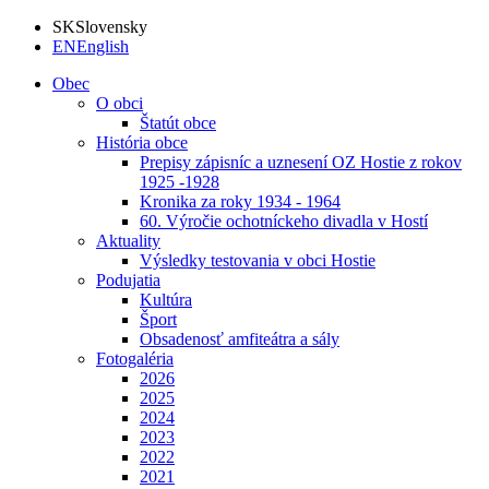
SK
Slovensky
EN
English
Obec
O obci
Štatút obce
História obce
Prepisy zápisníc a uznesení OZ Hostie z rokov
1925 -1928
Kronika za roky 1934 - 1964
60. Výročie ochotníckeho divadla v Hostí
Aktuality
Výsledky testovania v obci Hostie
Podujatia
Kultúra
Šport
Obsadenosť amfiteátra a sály
Fotogaléria
2026
2025
2024
2023
2022
2021