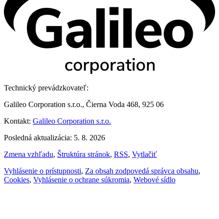
Technický prevádzkovateľ:
Galileo Corporation s.r.o., Čierna Voda 468, 925 06
Kontakt:
Galileo Corporation s.r.o.
Posledná aktualizácia: 5. 8. 2026
Zmena vzhľadu
,
Štruktúra stránok
,
RSS
,
Vytlačiť
Vyhlásenie o prístupnosti
,
Za obsah zodpovedá správca obsahu
,
Cookies
,
Vyhlásenie o ochrane súkromia
,
Webové sídlo