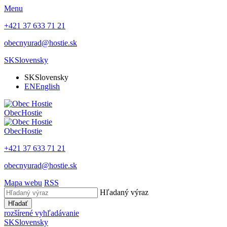
Menu
+421 37 633 71 21
obecnyurad@hostie.sk
SK
Slovensky
SK
Slovensky
EN
English
Obec
Hostie
Obec
Hostie
+421 37 633 71 21
obecnyurad@hostie.sk
Mapa webu
RSS
Hľadaný výraz
Hľadať
rozšírené vyhľadávanie
SK
Slovensky