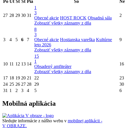
Po
Ut
St
Št
Pia
So
Ne
1
3
27
28
29
30
31
2
Obecné akcie
HOST ROCK
Obsadná sála
Zobraziť všetky záznamy z dňa
8
3
3
4
5
6
7
Obecné akcie
Hostianska vareška
Kultúrne
9
leto 2026
Zobraziť všetky záznamy z dňa
15
1
10
11
12
13
14
16
Obsadený amfiteáter
Zobraziť všetky záznamy z dňa
17
18
19
20
21
22
23
24
25
26
27
28
29
30
31
1
2
3
4
5
6
Mobilná aplikácia
Sledujte informácie z nášho webu v
mobilnej aplikácii -
V OBRAZE.