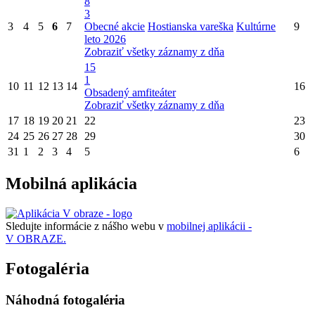
8
3
3
4
5
6
7
Obecné akcie
Hostianska vareška
Kultúrne
9
leto 2026
Zobraziť všetky záznamy z dňa
15
1
10
11
12
13
14
16
Obsadený amfiteáter
Zobraziť všetky záznamy z dňa
17
18
19
20
21
22
23
24
25
26
27
28
29
30
31
1
2
3
4
5
6
Mobilná aplikácia
Sledujte informácie z nášho webu v
mobilnej aplikácii -
V OBRAZE.
Fotogaléria
Náhodná fotogaléria