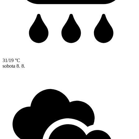
31/19 °C
sobota
8. 8.