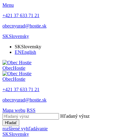
Menu
+421 37 633 71 21
obecnyurad@hostie.sk
SK
Slovensky
SK
Slovensky
EN
English
Obec
Hostie
Obec
Hostie
+421 37 633 71 21
obecnyurad@hostie.sk
Mapa webu
RSS
Hľadaný výraz
Hľadať
rozšírené vyhľadávanie
SK
Slovensky