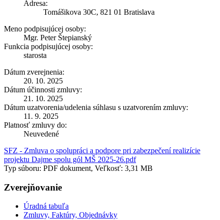
Adresa:
Tomášikova 30C, 821 01 Bratislava
Meno podpisujúcej osoby:
Mgr. Peter Štepianský
Funkcia podpisujúcej osoby:
starosta
Dátum zverejnenia:
20. 10. 2025
Dátum účinnosti zmluvy:
21. 10. 2025
Dátum uzatvorenia/udelenia súhlasu s uzatvorením zmluvy:
11. 9. 2025
Platnosť zmluvy do:
Neuvedené
SFZ - Zmluva o spolupráci a podpore pri zabezpečení realizície
projektu Dajme spolu gól MŠ 2025-26.pdf
Typ súboru: PDF dokument, Veľkosť: 3,31 MB
Zverejňovanie
Úradná tabuľa
Zmluvy, Faktúry, Objednávky