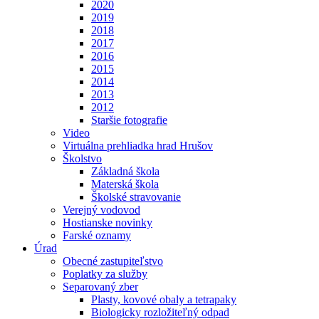
2020
2019
2018
2017
2016
2015
2014
2013
2012
Staršie fotografie
Video
Virtuálna prehliadka hrad Hrušov
Školstvo
Základná škola
Materská škola
Školské stravovanie
Verejný vodovod
Hostianske novinky
Farské oznamy
Úrad
Obecné zastupiteľstvo
Poplatky za služby
Separovaný zber
Plasty, kovové obaly a tetrapaky
Biologicky rozložiteľný odpad