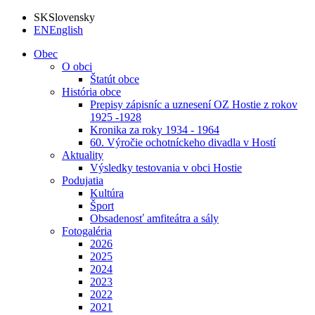
SK
Slovensky
EN
English
Obec
O obci
Štatút obce
História obce
Prepisy zápisníc a uznesení OZ Hostie z rokov
1925 -1928
Kronika za roky 1934 - 1964
60. Výročie ochotníckeho divadla v Hostí
Aktuality
Výsledky testovania v obci Hostie
Podujatia
Kultúra
Šport
Obsadenosť amfiteátra a sály
Fotogaléria
2026
2025
2024
2023
2022
2021