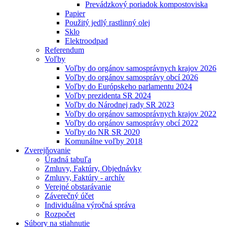
Prevádzkový poriadok kompostoviska
Papier
Použitý jedlý rastlinný olej
Sklo
Elektroodpad
Referendum
Voľby
Voľby do orgánov samosprávnych krajov 2026
Voľby do orgánov samosprávy obcí 2026
Voľby do Európskeho parlamentu 2024
Voľby prezidenta SR 2024
Voľby do Národnej rady SR 2023
Voľby do orgánov samosprávnych krajov 2022
Voľby do orgánov samosprávy obcí 2022
Voľby do NR SR 2020
Komunálne voľby 2018
Zverejňovanie
Úradná tabuľa
Zmluvy, Faktúry, Objednávky
Zmluvy, Faktúry - archív
Verejné obstarávanie
Záverečný účet
Individuálna výročná správa
Rozpočet
Súbory na stiahnutie