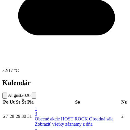
32/17 °C
Kalendár
August
2026
Po
Ut
St
Št
Pia
So
Ne
1
3
27
28
29
30
31
2
Obecné akcie
HOST ROCK
Obsadná sála
Zobraziť všetky záznamy z dňa