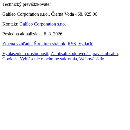
Technický prevádzkovateľ:
Galileo Corporation s.r.o., Čierna Voda 468, 925 06
Kontakt:
Galileo Corporation s.r.o.
Posledná aktualizácia: 6. 8. 2026
Zmena vzhľadu
,
Štruktúra stránok
,
RSS
,
Vytlačiť
Vyhlásenie o prístupnosti
,
Za obsah zodpovedá správca obsahu
,
Cookies
,
Vyhlásenie o ochrane súkromia
,
Webové sídlo