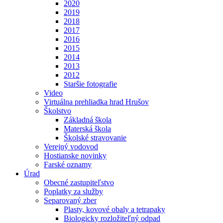
2020
2019
2018
2017
2016
2015
2014
2013
2012
Staršie fotografie
Video
Virtuálna prehliadka hrad Hrušov
Školstvo
Základná škola
Materská škola
Školské stravovanie
Verejný vodovod
Hostianske novinky
Farské oznamy
Úrad
Obecné zastupiteľstvo
Poplatky za služby
Separovaný zber
Plasty, kovové obaly a tetrapaky
Biologicky rozložiteľný odpad