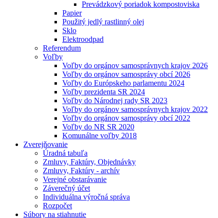
Prevádzkový poriadok kompostoviska
Papier
Použitý jedlý rastlinný olej
Sklo
Elektroodpad
Referendum
Voľby
Voľby do orgánov samosprávnych krajov 2026
Voľby do orgánov samosprávy obcí 2026
Voľby do Európskeho parlamentu 2024
Voľby prezidenta SR 2024
Voľby do Národnej rady SR 2023
Voľby do orgánov samosprávnych krajov 2022
Voľby do orgánov samosprávy obcí 2022
Voľby do NR SR 2020
Komunálne voľby 2018
Zverejňovanie
Úradná tabuľa
Zmluvy, Faktúry, Objednávky
Zmluvy, Faktúry - archív
Verejné obstarávanie
Záverečný účet
Individuálna výročná správa
Rozpočet
Súbory na stiahnutie