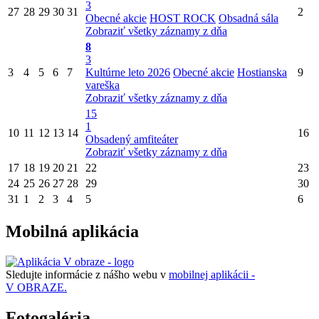
3
27
28
29
30
31
2
Obecné akcie
HOST ROCK
Obsadná sála
Zobraziť všetky záznamy z dňa
8
3
3
4
5
6
7
Kultúrne leto 2026
Obecné akcie
Hostianska
9
vareška
Zobraziť všetky záznamy z dňa
15
1
10
11
12
13
14
16
Obsadený amfiteáter
Zobraziť všetky záznamy z dňa
17
18
19
20
21
22
23
24
25
26
27
28
29
30
31
1
2
3
4
5
6
Mobilná aplikácia
Sledujte informácie z nášho webu v
mobilnej aplikácii -
V OBRAZE.
Fotogaléria