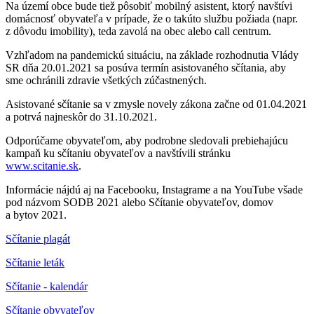
Na území obce bude tiež pôsobiť mobilný asistent, ktorý navštívi
domácnosť obyvateľa v prípade, že o takúto službu požiada (napr.
z dôvodu imobility), teda zavolá na obec alebo call centrum.
Vzhľadom na pandemickú situáciu, na základe rozhodnutia Vlády
SR dňa 20.01.2021 sa posúva termín asistovaného sčítania, aby
sme ochránili zdravie všetkých zúčastnených.
Asistované sčítanie sa v zmysle novely zákona začne od 01.04.2021
a potrvá najneskôr do 31.10.2021.
Odporúčame obyvateľom, aby podrobne sledovali prebiehajúcu
kampaň ku sčítaniu obyvateľov a navštívili stránku
www.scitanie.sk
.
Informácie nájdú aj na Facebooku, Instagrame a na YouTube všade
pod názvom SODB 2021 alebo Sčítanie obyvateľov, domov
a bytov 2021.
Sčítanie plagát
Sčítanie leták
Sčítanie - kalendár
Sčítanie obyvateľov