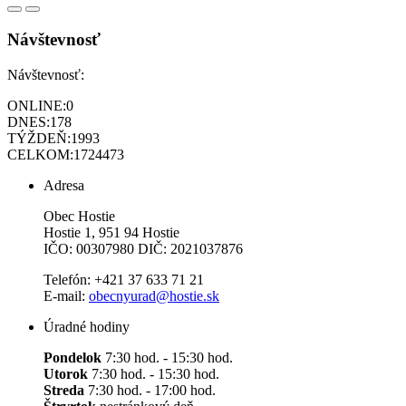
Návštevnosť
Návštevnosť:
ONLINE:
0
DNES:
178
TÝŽDEŇ:
1993
CELKOM:
1724473
Adresa
Obec Hostie
Hostie 1, 951 94 Hostie
IČO: 00307980 DIČ: 2021037876
Telefón: +421 37 633 71 21
E-mail:
obecnyurad@hostie.sk
Úradné hodiny
Pondelok
7:30 hod. - 15:30 hod.
Utorok
7:30 hod. - 15:30 hod.
Streda
7:30 hod. - 17:00 hod.