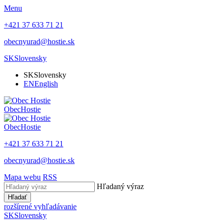
Menu
+421 37 633 71 21
obecnyurad@hostie.sk
SK
Slovensky
SK
Slovensky
EN
English
Obec
Hostie
Obec
Hostie
+421 37 633 71 21
obecnyurad@hostie.sk
Mapa webu
RSS
Hľadaný výraz
Hľadať
rozšírené vyhľadávanie
SK
Slovensky