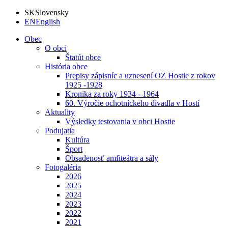
SK
Slovensky
EN
English
Obec
O obci
Štatút obce
História obce
Prepisy zápisníc a uznesení OZ Hostie z rokov
1925 -1928
Kronika za roky 1934 - 1964
60. Výročie ochotníckeho divadla v Hostí
Aktuality
Výsledky testovania v obci Hostie
Podujatia
Kultúra
Šport
Obsadenosť amfiteátra a sály
Fotogaléria
2026
2025
2024
2023
2022
2021