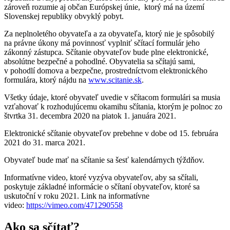
zároveň rozumie aj občan Európskej únie, ktorý má na území
Slovenskej republiky obvyklý pobyt.
Za neplnoletého obyvateľa a za obyvateľa, ktorý nie je spôsobilý
na právne úkony má povinnosť vyplniť sčítací formulár jeho
zákonný zástupca. Sčítanie obyvateľov bude plne elektronické,
absolútne bezpečné a pohodlné. Obyvatelia sa sčítajú sami,
v pohodlí domova a bezpečne, prostredníctvom elektronického
formulára, ktorý nájdu na
www.scitanie.sk
.
Všetky údaje, ktoré obyvateľ uvedie v sčítacom formulári sa musia
vzťahovať k rozhodujúcemu okamihu sčítania, ktorým je polnoc zo
štvrtka 31. decembra 2020 na piatok 1. januára 2021.
Elektronické sčítanie obyvateľov prebehne v dobe od 15. februára
2021 do 31. marca 2021.
Obyvateľ bude mať na sčítanie sa šesť kalendárnych týždňov.
Informatívne video, ktoré vyzýva obyvateľov, aby sa sčítali,
poskytuje základné informácie o sčítaní obyvateľov, ktoré sa
uskutoční v roku 2021. Link na informatívne
video:
https://vimeo.com/471290558
Ako sa sčítať?