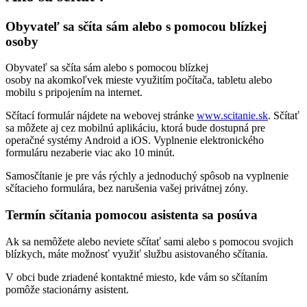
Obyvateľ sa sčíta sám alebo s pomocou blízkej
osoby
Obyvateľ sa sčíta sám alebo s pomocou blízkej
osoby na akomkoľvek mieste využitím počítača, tabletu alebo
mobilu s pripojením na internet.
Sčítací formulár nájdete na webovej stránke
www.scitanie.sk
. Sčítať
sa môžete aj cez mobilnú aplikáciu, ktorá bude dostupná pre
operačné systémy Android a iOS. Vyplnenie elektronického
formuláru nezaberie viac ako 10 minút.
Samosčítanie je pre vás rýchly a jednoduchý spôsob na vyplnenie
sčítacieho formulára, bez narušenia vašej privátnej zóny.
Termín sčítania pomocou asistenta sa posúva
Ak sa nemôžete alebo neviete sčítať sami alebo s pomocou svojich
blízkych, máte možnosť využiť službu asistovaného sčítania.
V obci bude zriadené kontaktné miesto, kde vám so sčítaním
pomôže stacionárny asistent.