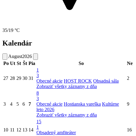
35/19 °C
Kalendár
August
2026
Po
Ut
St
Št
Pia
So
Ne
1
3
27
28
29
30
31
2
Obecné akcie
HOST ROCK
Obsadná sála
Zobraziť všetky záznamy z dňa
8
3
3
4
5
6
7
Obecné akcie
Hostianska vareška
Kultúrne
9
leto 2026
Zobraziť všetky záznamy z dňa
15
1
10
11
12
13
14
16
Obsadený amfiteáter