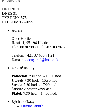
Návštevnosť:
ONLINE:
1
DNES:
31
TÝŽDEŇ:
1575
CELKOM:
1724055
Adresa
Obec Hostie
Hostie 1, 951 94 Hostie
IČO: 00307980 DIČ: 2021037876
Telefón: +421 37 633 71 21
E-mail:
obecnyurad@hostie.sk
Úradné hodiny
Pondelok
7:30 hod. - 15:30 hod.
Utorok
7:30 hod. - 15:30 hod.
Streda
7:30 hod. - 17:00 hod.
Štrvrtok
nestránkový deň
Piatok
7:30 hod. - 14:00 hod.
Rýchle odkazy
Úradná tabuľa