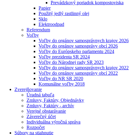
Prevádzkový poriadok kompostoviska
Papier
Použitý jedlý rastlinný olej
Sklo
Elektroodpad
Referendum
Voľby
Voľby do orgánov samosprávnych krajov 2026
Voľby do orgánov samosprávy obcí 2026
Voľby do Európskeho parlamentu 2024
Voľby prezidenta SR 2024
Voľby do Národnej rady SR 2023
Voľby do orgánov samosprávnych krajov 2022
Voľby do orgánov samosprávy obcí 2022
Voľby do NR SR 2020
Komunálne voľby 2018
Zverejňovanie
Úradná tabuľa
Zmluvy, Faktúry, Objednávky
Zmluvy, Faktúry - archív
Verejné obstarávanie
Záverečný účet
Individuálna výročná správa
Rozpočet
Súbory na stiahnutie