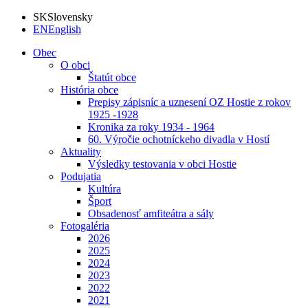
SK
Slovensky
EN
English
Obec
O obci
Štatút obce
História obce
Prepisy zápisníc a uznesení OZ Hostie z rokov
1925 -1928
Kronika za roky 1934 - 1964
60. Výročie ochotníckeho divadla v Hostí
Aktuality
Výsledky testovania v obci Hostie
Podujatia
Kultúra
Šport
Obsadenosť amfiteátra a sály
Fotogaléria
2026
2025
2024
2023
2022
2021