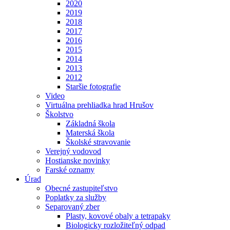
2020
2019
2018
2017
2016
2015
2014
2013
2012
Staršie fotografie
Video
Virtuálna prehliadka hrad Hrušov
Školstvo
Základná škola
Materská škola
Školské stravovanie
Verejný vodovod
Hostianske novinky
Farské oznamy
Úrad
Obecné zastupiteľstvo
Poplatky za služby
Separovaný zber
Plasty, kovové obaly a tetrapaky
Biologicky rozložiteľný odpad