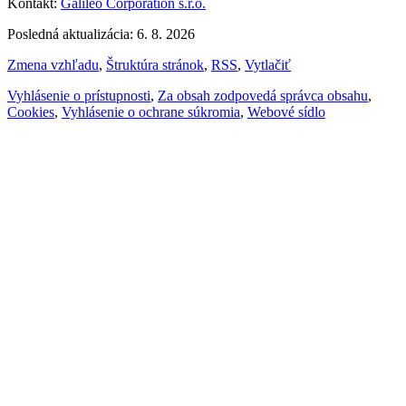
Kontakt:
Galileo Corporation s.r.o.
Posledná aktualizácia: 6. 8. 2026
Zmena vzhľadu
,
Štruktúra stránok
,
RSS
,
Vytlačiť
Vyhlásenie o prístupnosti
,
Za obsah zodpovedá správca obsahu
,
Cookies
,
Vyhlásenie o ochrane súkromia
,
Webové sídlo