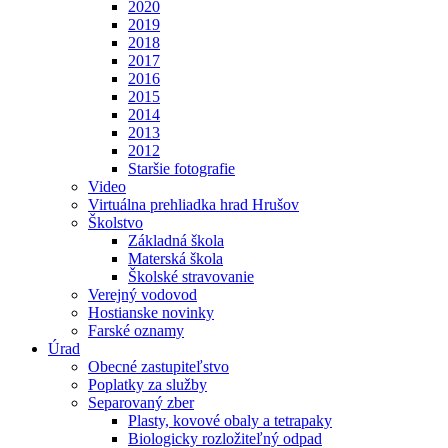
2020
2019
2018
2017
2016
2015
2014
2013
2012
Staršie fotografie
Video
Virtuálna prehliadka hrad Hrušov
Školstvo
Základná škola
Materská škola
Školské stravovanie
Verejný vodovod
Hostianske novinky
Farské oznamy
Úrad
Obecné zastupiteľstvo
Poplatky za služby
Separovaný zber
Plasty, kovové obaly a tetrapaky
Biologicky rozložiteľný odpad