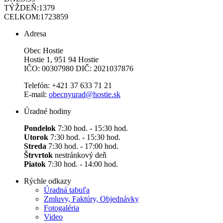
TÝŽDEŇ:
1379
CELKOM:
1723859
Adresa
Obec Hostie
Hostie 1, 951 94 Hostie
IČO: 00307980 DIČ: 2021037876
Telefón: +421 37 633 71 21
E-mail:
obecnyurad@hostie.sk
Úradné hodiny
Pondelok
7:30 hod. - 15:30 hod.
Utorok
7:30 hod. - 15:30 hod.
Streda
7:30 hod. - 17:00 hod.
Štrvrtok
nestránkový deň
Piatok
7:30 hod. - 14:00 hod.
Rýchle odkazy
Úradná tabuľa
Zmluvy, Faktúry, Objednávky
Fotogaléria
Video