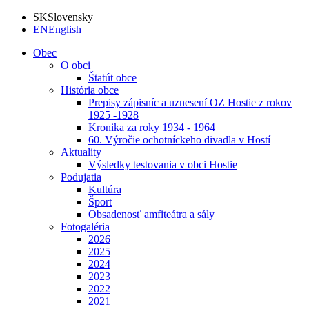
SK
Slovensky
EN
English
Obec
O obci
Štatút obce
História obce
Prepisy zápisníc a uznesení OZ Hostie z rokov
1925 -1928
Kronika za roky 1934 - 1964
60. Výročie ochotníckeho divadla v Hostí
Aktuality
Výsledky testovania v obci Hostie
Podujatia
Kultúra
Šport
Obsadenosť amfiteátra a sály
Fotogaléria
2026
2025
2024
2023
2022
2021