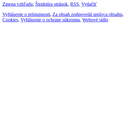
Zmena vzhľadu
,
Štruktúra stránok
,
RSS
,
Vytlačiť
Vyhlásenie o prístupnosti
,
Za obsah zodpovedá správca obsahu
,
Cookies
,
Vyhlásenie o ochrane súkromia
,
Webové sídlo