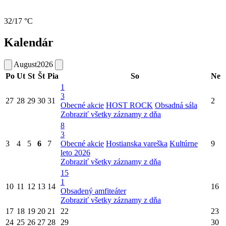
32/17 °C
Kalendár
August
2026
Po
Ut
St
Št
Pia
So
Ne
1
3
27
28
29
30
31
2
Obecné akcie
HOST ROCK
Obsadná sála
Zobraziť všetky záznamy z dňa
8
3
3
4
5
6
7
Obecné akcie
Hostianska vareška
Kultúrne
9
leto 2026
Zobraziť všetky záznamy z dňa
15
1
10
11
12
13
14
16
Obsadený amfiteáter
Zobraziť všetky záznamy z dňa
17
18
19
20
21
22
23
24
25
26
27
28
29
30