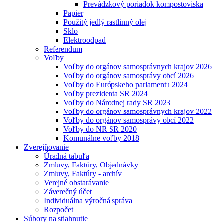
Prevádzkový poriadok kompostoviska
Papier
Použitý jedlý rastlinný olej
Sklo
Elektroodpad
Referendum
Voľby
Voľby do orgánov samosprávnych krajov 2026
Voľby do orgánov samosprávy obcí 2026
Voľby do Európskeho parlamentu 2024
Voľby prezidenta SR 2024
Voľby do Národnej rady SR 2023
Voľby do orgánov samosprávnych krajov 2022
Voľby do orgánov samosprávy obcí 2022
Voľby do NR SR 2020
Komunálne voľby 2018
Zverejňovanie
Úradná tabuľa
Zmluvy, Faktúry, Objednávky
Zmluvy, Faktúry - archív
Verejné obstarávanie
Záverečný účet
Individuálna výročná správa
Rozpočet
Súbory na stiahnutie