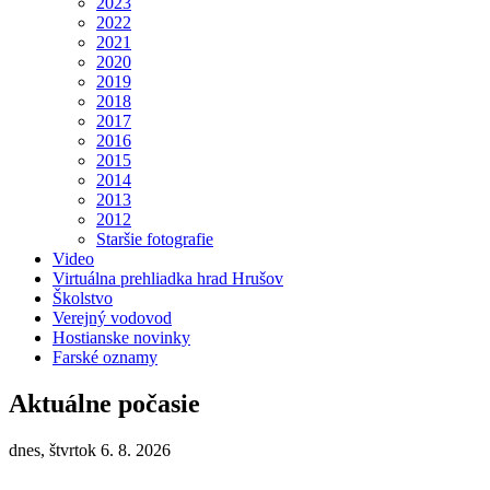
2023
2022
2021
2020
2019
2018
2017
2016
2015
2014
2013
2012
Staršie fotografie
Video
Virtuálna prehliadka hrad Hrušov
Školstvo
Verejný vodovod
Hostianske novinky
Farské oznamy
Aktuálne počasie
dnes, štvrtok 6. 8. 2026