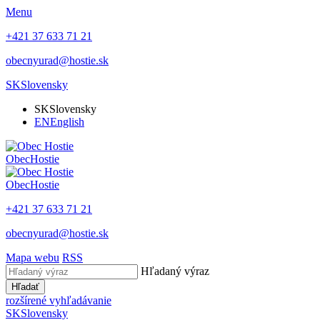
Menu
+421 37 633 71 21
obecnyurad@hostie.sk
SK
Slovensky
SK
Slovensky
EN
English
Obec
Hostie
Obec
Hostie
+421 37 633 71 21
obecnyurad@hostie.sk
Mapa webu
RSS
Hľadaný výraz
Hľadať
rozšírené vyhľadávanie
SK
Slovensky