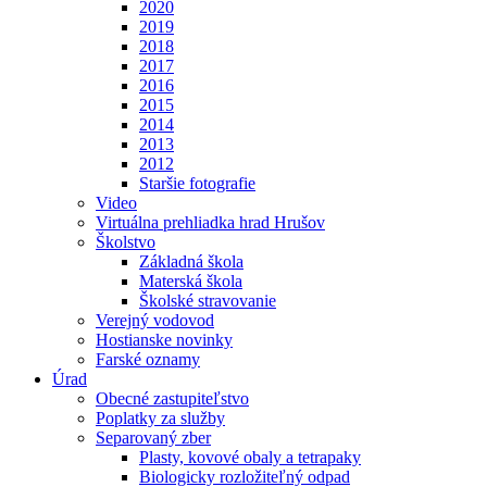
2020
2019
2018
2017
2016
2015
2014
2013
2012
Staršie fotografie
Video
Virtuálna prehliadka hrad Hrušov
Školstvo
Základná škola
Materská škola
Školské stravovanie
Verejný vodovod
Hostianske novinky
Farské oznamy
Úrad
Obecné zastupiteľstvo
Poplatky za služby
Separovaný zber
Plasty, kovové obaly a tetrapaky
Biologicky rozložiteľný odpad