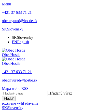
Menu
+421 37 633 71 21
obecnyurad@hostie.sk
SK
Slovensky
SK
Slovensky
EN
English
Obec
Hostie
Obec
Hostie
+421 37 633 71 21
obecnyurad@hostie.sk
Mapa webu
RSS
Hľadaný výraz
Hľadať
rozšírené vyhľadávanie
SK
Slovensky