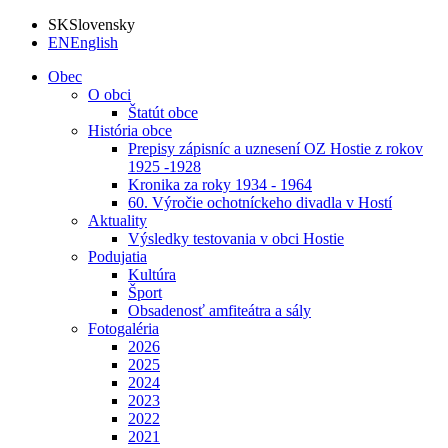
SK
Slovensky
EN
English
Obec
O obci
Štatút obce
História obce
Prepisy zápisníc a uznesení OZ Hostie z rokov
1925 -1928
Kronika za roky 1934 - 1964
60. Výročie ochotníckeho divadla v Hostí
Aktuality
Výsledky testovania v obci Hostie
Podujatia
Kultúra
Šport
Obsadenosť amfiteátra a sály
Fotogaléria
2026
2025
2024
2023
2022
2021