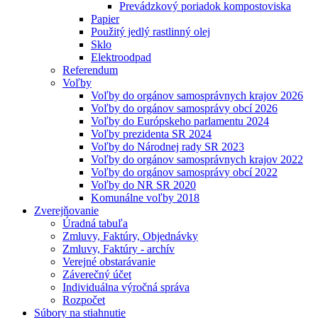
Prevádzkový poriadok kompostoviska
Papier
Použitý jedlý rastlinný olej
Sklo
Elektroodpad
Referendum
Voľby
Voľby do orgánov samosprávnych krajov 2026
Voľby do orgánov samosprávy obcí 2026
Voľby do Európskeho parlamentu 2024
Voľby prezidenta SR 2024
Voľby do Národnej rady SR 2023
Voľby do orgánov samosprávnych krajov 2022
Voľby do orgánov samosprávy obcí 2022
Voľby do NR SR 2020
Komunálne voľby 2018
Zverejňovanie
Úradná tabuľa
Zmluvy, Faktúry, Objednávky
Zmluvy, Faktúry - archív
Verejné obstarávanie
Záverečný účet
Individuálna výročná správa
Rozpočet
Súbory na stiahnutie