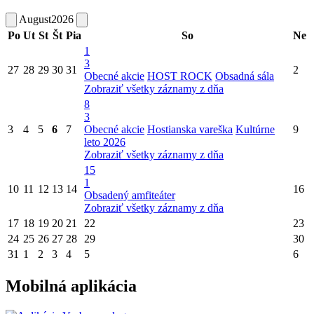
August
2026
Po
Ut
St
Št
Pia
So
Ne
1
3
27
28
29
30
31
2
Obecné akcie
HOST ROCK
Obsadná sála
Zobraziť všetky záznamy z dňa
8
3
3
4
5
6
7
Obecné akcie
Hostianska vareška
Kultúrne
9
leto 2026
Zobraziť všetky záznamy z dňa
15
1
10
11
12
13
14
16
Obsadený amfiteáter
Zobraziť všetky záznamy z dňa
17
18
19
20
21
22
23
24
25
26
27
28
29
30
31
1
2
3
4
5
6
Mobilná aplikácia