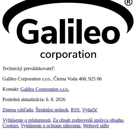
Technický prevádzkovateľ:
Galileo Corporation s.r.o., Čierna Voda 468, 925 06
Kontakt:
Galileo Corporation s.r.o.
Posledná aktualizácia: 6. 8. 2026
Zmena vzhľadu
,
Štruktúra stránok
,
RSS
,
Vytlačiť
Vyhlásenie o prístupnosti
,
Za obsah zodpovedá správca obsahu
,
Cookies
,
Vyhlásenie o ochrane súkromia
,
Webové sídlo