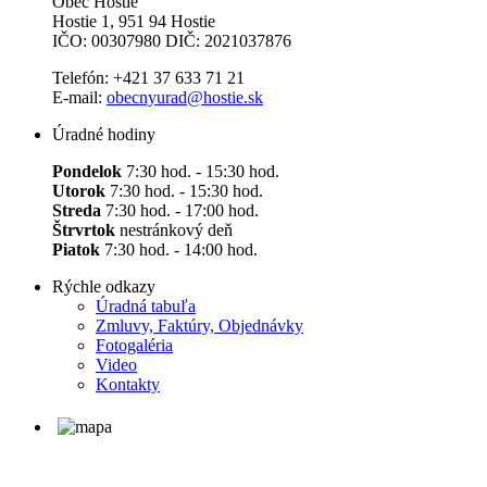
Obec Hostie
Hostie 1, 951 94 Hostie
IČO: 00307980 DIČ: 2021037876
Telefón: +421 37 633 71 21
E-mail:
obecnyurad@hostie.sk
Úradné hodiny
Pondelok
7:30 hod. - 15:30 hod.
Utorok
7:30 hod. - 15:30 hod.
Streda
7:30 hod. - 17:00 hod.
Štrvrtok
nestránkový deň
Piatok
7:30 hod. - 14:00 hod.
Rýchle odkazy
Úradná tabuľa
Zmluvy, Faktúry, Objednávky
Fotogaléria
Video
Kontakty