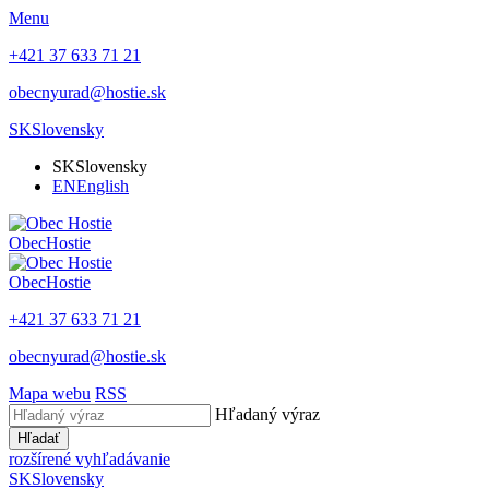
Menu
+421 37 633 71 21
obecnyurad@hostie.sk
SK
Slovensky
SK
Slovensky
EN
English
Obec
Hostie
Obec
Hostie
+421 37 633 71 21
obecnyurad@hostie.sk
Mapa webu
RSS
Hľadaný výraz
Hľadať
rozšírené vyhľadávanie
SK
Slovensky