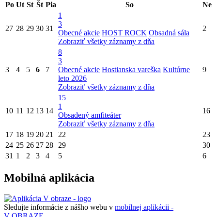
Po
Ut
St
Št
Pia
So
Ne
1
3
27
28
29
30
31
2
Obecné akcie
HOST ROCK
Obsadná sála
Zobraziť všetky záznamy z dňa
8
3
3
4
5
6
7
Obecné akcie
Hostianska vareška
Kultúrne
9
leto 2026
Zobraziť všetky záznamy z dňa
15
1
10
11
12
13
14
16
Obsadený amfiteáter
Zobraziť všetky záznamy z dňa
17
18
19
20
21
22
23
24
25
26
27
28
29
30
31
1
2
3
4
5
6
Mobilná aplikácia
Sledujte informácie z nášho webu v
mobilnej aplikácii -
V OBRAZE.