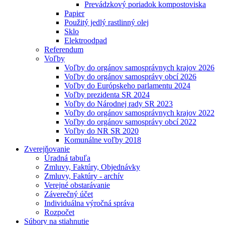
Prevádzkový poriadok kompostoviska
Papier
Použitý jedlý rastlinný olej
Sklo
Elektroodpad
Referendum
Voľby
Voľby do orgánov samosprávnych krajov 2026
Voľby do orgánov samosprávy obcí 2026
Voľby do Európskeho parlamentu 2024
Voľby prezidenta SR 2024
Voľby do Národnej rady SR 2023
Voľby do orgánov samosprávnych krajov 2022
Voľby do orgánov samosprávy obcí 2022
Voľby do NR SR 2020
Komunálne voľby 2018
Zverejňovanie
Úradná tabuľa
Zmluvy, Faktúry, Objednávky
Zmluvy, Faktúry - archív
Verejné obstarávanie
Záverečný účet
Individuálna výročná správa
Rozpočet
Súbory na stiahnutie