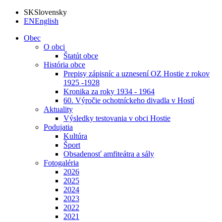
SK
Slovensky
EN
English
Obec
O obci
Štatút obce
História obce
Prepisy zápisníc a uznesení OZ Hostie z rokov
1925 -1928
Kronika za roky 1934 - 1964
60. Výročie ochotníckeho divadla v Hostí
Aktuality
Výsledky testovania v obci Hostie
Podujatia
Kultúra
Šport
Obsadenosť amfiteátra a sály
Fotogaléria
2026
2025
2024
2023
2022
2021