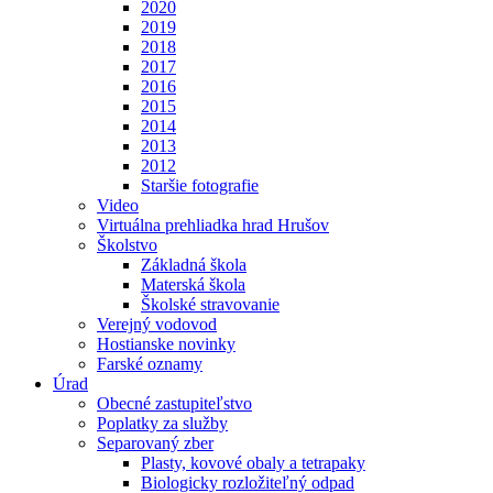
2020
2019
2018
2017
2016
2015
2014
2013
2012
Staršie fotografie
Video
Virtuálna prehliadka hrad Hrušov
Školstvo
Základná škola
Materská škola
Školské stravovanie
Verejný vodovod
Hostianske novinky
Farské oznamy
Úrad
Obecné zastupiteľstvo
Poplatky za služby
Separovaný zber
Plasty, kovové obaly a tetrapaky
Biologicky rozložiteľný odpad