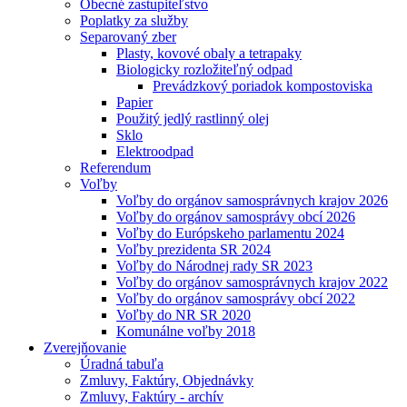
Obecné zastupiteľstvo
Poplatky za služby
Separovaný zber
Plasty, kovové obaly a tetrapaky
Biologicky rozložiteľný odpad
Prevádzkový poriadok kompostoviska
Papier
Použitý jedlý rastlinný olej
Sklo
Elektroodpad
Referendum
Voľby
Voľby do orgánov samosprávnych krajov 2026
Voľby do orgánov samosprávy obcí 2026
Voľby do Európskeho parlamentu 2024
Voľby prezidenta SR 2024
Voľby do Národnej rady SR 2023
Voľby do orgánov samosprávnych krajov 2022
Voľby do orgánov samosprávy obcí 2022
Voľby do NR SR 2020
Komunálne voľby 2018
Zverejňovanie
Úradná tabuľa
Zmluvy, Faktúry, Objednávky
Zmluvy, Faktúry - archív