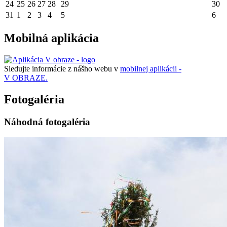
24
25
26
27
28
29
30
31
1
2
3
4
5
6
Mobilná aplikácia
Sledujte informácie z nášho webu v
mobilnej aplikácii -
V OBRAZE.
Fotogaléria
Náhodná fotogaléria