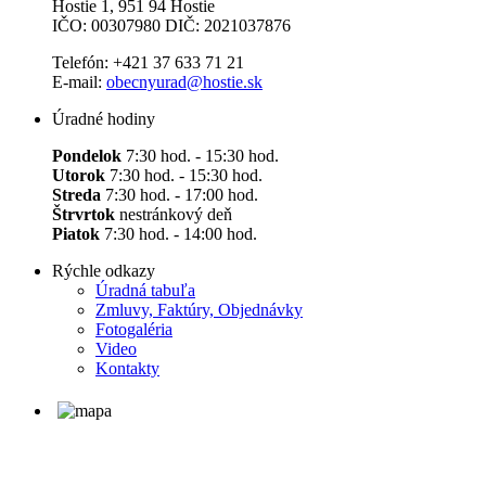
Hostie 1, 951 94 Hostie
IČO: 00307980 DIČ: 2021037876
Telefón: +421 37 633 71 21
E-mail:
obecnyurad@hostie.sk
Úradné hodiny
Pondelok
7:30 hod. - 15:30 hod.
Utorok
7:30 hod. - 15:30 hod.
Streda
7:30 hod. - 17:00 hod.
Štrvrtok
nestránkový deň
Piatok
7:30 hod. - 14:00 hod.
Rýchle odkazy
Úradná tabuľa
Zmluvy, Faktúry, Objednávky
Fotogaléria
Video
Kontakty