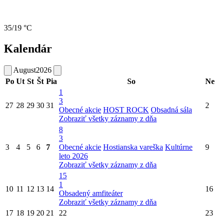
35/19 °C
Kalendár
August
2026
Po
Ut
St
Št
Pia
So
Ne
1
3
27
28
29
30
31
2
Obecné akcie
HOST ROCK
Obsadná sála
Zobraziť všetky záznamy z dňa
8
3
3
4
5
6
7
Obecné akcie
Hostianska vareška
Kultúrne
9
leto 2026
Zobraziť všetky záznamy z dňa
15
1
10
11
12
13
14
16
Obsadený amfiteáter
Zobraziť všetky záznamy z dňa
17
18
19
20
21
22
23