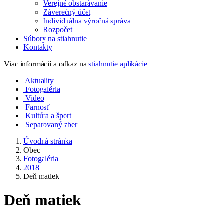
Verejné obstarávanie
Záverečný účet
Individuálna výročná správa
Rozpočet
Súbory na stiahnutie
Kontakty
Viac informácií a odkaz na
stiahnutie aplikácie.
Aktuality
Fotogaléria
Video
Farnosť
Kultúra a šport
Separovaný zber
Úvodná stránka
Obec
Fotogaléria
2018
Deň matiek
Deň matiek