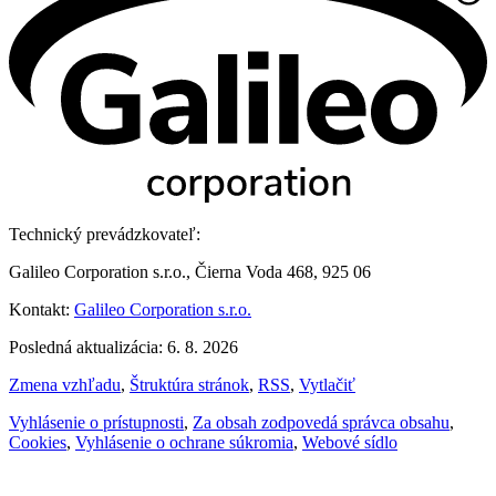
Technický prevádzkovateľ:
Galileo Corporation s.r.o., Čierna Voda 468, 925 06
Kontakt:
Galileo Corporation s.r.o.
Posledná aktualizácia: 6. 8. 2026
Zmena vzhľadu
,
Štruktúra stránok
,
RSS
,
Vytlačiť
Vyhlásenie o prístupnosti
,
Za obsah zodpovedá správca obsahu
,
Cookies
,
Vyhlásenie o ochrane súkromia
,
Webové sídlo