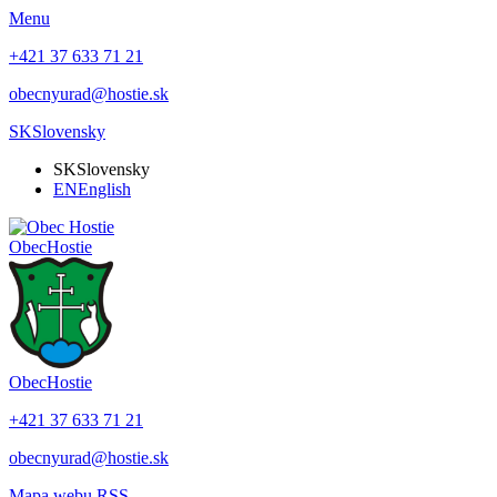
Menu
+421 37 633 71 21
obecnyurad@hostie.sk
SK
Slovensky
SK
Slovensky
EN
English
Obec
Hostie
Obec
Hostie
+421 37 633 71 21
obecnyurad@hostie.sk
Mapa webu
RSS