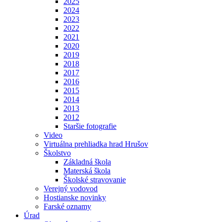
2025
2024
2023
2022
2021
2020
2019
2018
2017
2016
2015
2014
2013
2012
Staršie fotografie
Video
Virtuálna prehliadka hrad Hrušov
Školstvo
Základná škola
Materská škola
Školské stravovanie
Verejný vodovod
Hostianske novinky
Farské oznamy
Úrad