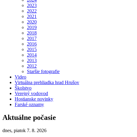
2023
2022
2021
2020
2019
2018
2017
2016
2015
2014
2013
2012
Staršie fotografie
Video
Virtuálna prehliadka hrad Hrušov
Školstvo
Verejný vodovod
Hostianske novinky
Farské oznamy
Aktuálne počasie
dnes, piatok 7. 8. 2026