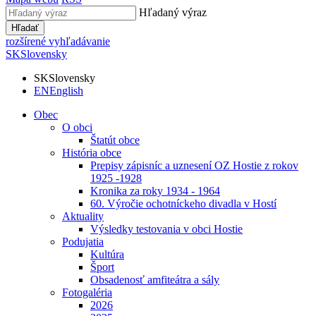
Hľadaný výraz
Hľadať
rozšírené vyhľadávanie
SK
Slovensky
SK
Slovensky
EN
English
Obec
O obci
Štatút obce
História obce
Prepisy zápisníc a uznesení OZ Hostie z rokov
1925 -1928
Kronika za roky 1934 - 1964
60. Výročie ochotníckeho divadla v Hostí
Aktuality
Výsledky testovania v obci Hostie
Podujatia
Kultúra
Šport
Obsadenosť amfiteátra a sály
Fotogaléria
2026