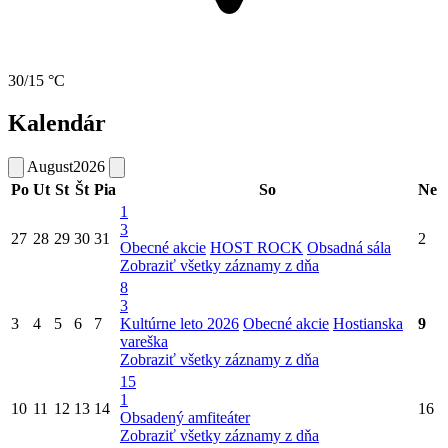
30/15 °C
Kalendár
August
2026
Po
Ut
St
Št
Pia
So
Ne
1
3
27
28
29
30
31
2
Obecné akcie
HOST ROCK
Obsadná sála
Zobraziť všetky záznamy z dňa
8
3
3
4
5
6
7
Kultúrne leto 2026
Obecné akcie
Hostianska
9
vareška
Zobraziť všetky záznamy z dňa
15
1
10
11
12
13
14
16
Obsadený amfiteáter
Zobraziť všetky záznamy z dňa