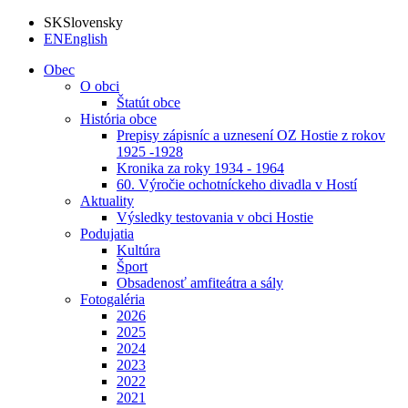
SK
Slovensky
EN
English
Obec
O obci
Štatút obce
História obce
Prepisy zápisníc a uznesení OZ Hostie z rokov
1925 -1928
Kronika za roky 1934 - 1964
60. Výročie ochotníckeho divadla v Hostí
Aktuality
Výsledky testovania v obci Hostie
Podujatia
Kultúra
Šport
Obsadenosť amfiteátra a sály
Fotogaléria
2026
2025
2024
2023
2022
2021