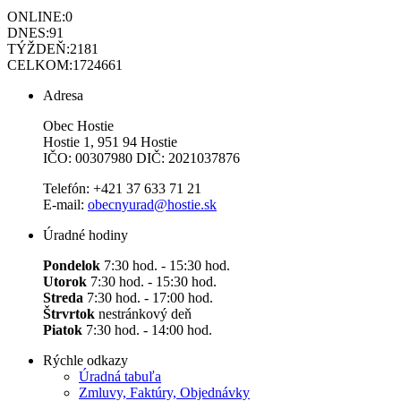
ONLINE:
0
DNES:
91
TÝŽDEŇ:
2181
CELKOM:
1724661
Adresa
Obec Hostie
Hostie 1, 951 94 Hostie
IČO: 00307980 DIČ: 2021037876
Telefón: +421 37 633 71 21
E-mail:
obecnyurad@hostie.sk
Úradné hodiny
Pondelok
7:30 hod. - 15:30 hod.
Utorok
7:30 hod. - 15:30 hod.
Streda
7:30 hod. - 17:00 hod.
Štrvrtok
nestránkový deň
Piatok
7:30 hod. - 14:00 hod.
Rýchle odkazy
Úradná tabuľa
Zmluvy, Faktúry, Objednávky