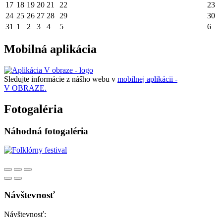
17
18
19
20
21
22
23
24
25
26
27
28
29
30
31
1
2
3
4
5
6
Mobilná aplikácia
Sledujte informácie z nášho webu v
mobilnej aplikácii -
V OBRAZE.
Fotogaléria
Náhodná fotogaléria
Návštevnosť
Návštevnosť: