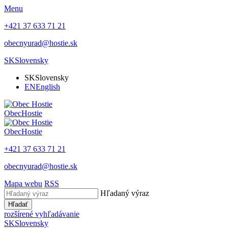
Menu
+421 37 633 71 21
obecnyurad@hostie.sk
SK
Slovensky
SK
Slovensky
EN
English
Obec
Hostie
Obec
Hostie
+421 37 633 71 21
obecnyurad@hostie.sk
Mapa webu
RSS
Hľadaný výraz
Hľadať
rozšírené vyhľadávanie
SK
Slovensky