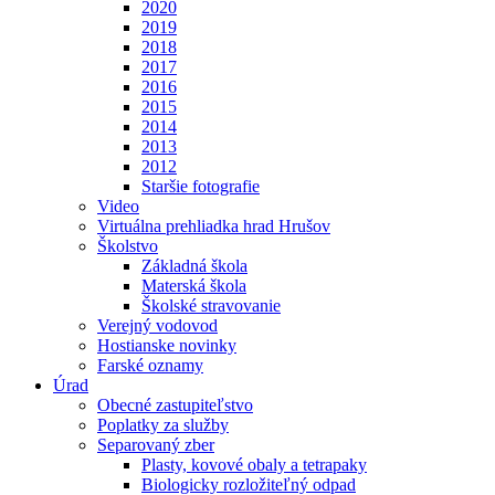
2020
2019
2018
2017
2016
2015
2014
2013
2012
Staršie fotografie
Video
Virtuálna prehliadka hrad Hrušov
Školstvo
Základná škola
Materská škola
Školské stravovanie
Verejný vodovod
Hostianske novinky
Farské oznamy
Úrad
Obecné zastupiteľstvo
Poplatky za služby
Separovaný zber
Plasty, kovové obaly a tetrapaky
Biologicky rozložiteľný odpad