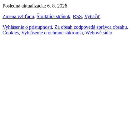
Posledná aktualizácia: 6. 8. 2026
Zmena vzhľadu
,
Štruktúra stránok
,
RSS
,
Vytlačiť
Vyhlásenie o prístupnosti
,
Za obsah zodpovedá správca obsahu
,
Cookies
,
Vyhlásenie o ochrane súkromia
,
Webové sídlo