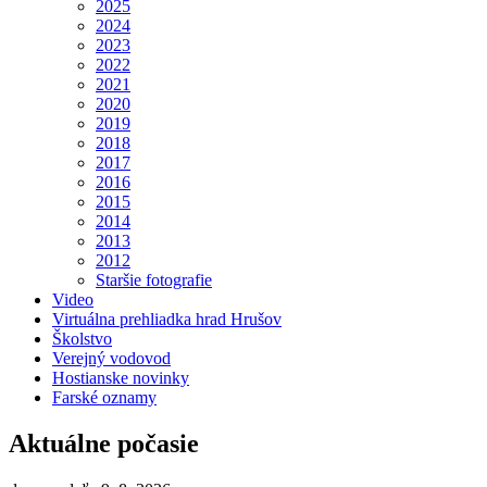
2025
2024
2023
2022
2021
2020
2019
2018
2017
2016
2015
2014
2013
2012
Staršie fotografie
Video
Virtuálna prehliadka hrad Hrušov
Školstvo
Verejný vodovod
Hostianske novinky
Farské oznamy
Aktuálne počasie