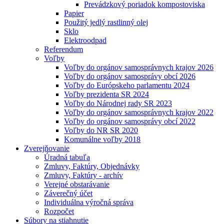
Prevádzkový poriadok kompostoviska
Papier
Použitý jedlý rastlinný olej
Sklo
Elektroodpad
Referendum
Voľby
Voľby do orgánov samosprávnych krajov 2026
Voľby do orgánov samosprávy obcí 2026
Voľby do Európskeho parlamentu 2024
Voľby prezidenta SR 2024
Voľby do Národnej rady SR 2023
Voľby do orgánov samosprávnych krajov 2022
Voľby do orgánov samosprávy obcí 2022
Voľby do NR SR 2020
Komunálne voľby 2018
Zverejňovanie
Úradná tabuľa
Zmluvy, Faktúry, Objednávky
Zmluvy, Faktúry - archív
Verejné obstarávanie
Záverečný účet
Individuálna výročná správa
Rozpočet
Súbory na stiahnutie