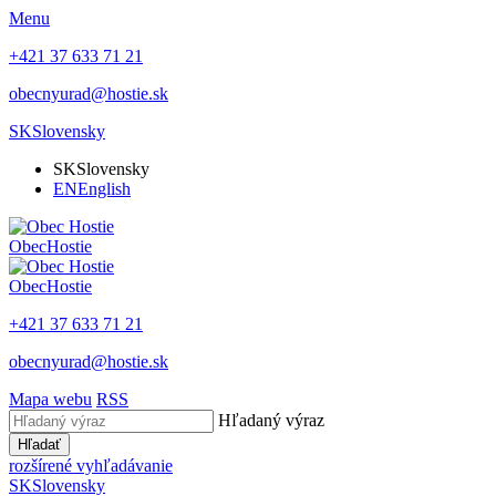
Menu
+421 37 633 71 21
obecnyurad@hostie.sk
SK
Slovensky
SK
Slovensky
EN
English
Obec
Hostie
Obec
Hostie
+421 37 633 71 21
obecnyurad@hostie.sk
Mapa webu
RSS
Hľadaný výraz
Hľadať
rozšírené vyhľadávanie
SK
Slovensky