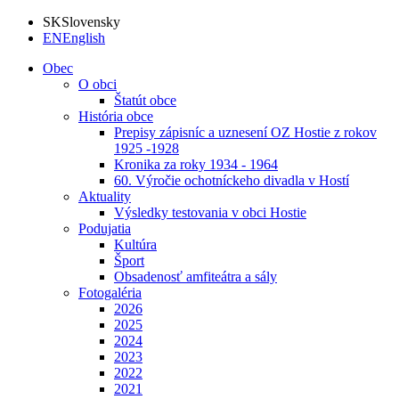
SK
Slovensky
EN
English
Obec
O obci
Štatút obce
História obce
Prepisy zápisníc a uznesení OZ Hostie z rokov
1925 -1928
Kronika za roky 1934 - 1964
60. Výročie ochotníckeho divadla v Hostí
Aktuality
Výsledky testovania v obci Hostie
Podujatia
Kultúra
Šport
Obsadenosť amfiteátra a sály
Fotogaléria
2026
2025
2024
2023
2022
2021