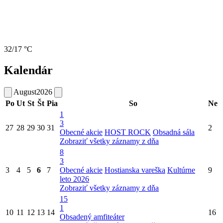
32/17 °C
Kalendár
August
2026
Po
Ut
St
Št
Pia
So
Ne
1
3
27
28
29
30
31
2
Obecné akcie
HOST ROCK
Obsadná sála
Zobraziť všetky záznamy z dňa
8
3
3
4
5
6
7
Obecné akcie
Hostianska vareška
Kultúrne
9
leto 2026
Zobraziť všetky záznamy z dňa
15
1
10
11
12
13
14
16
Obsadený amfiteáter