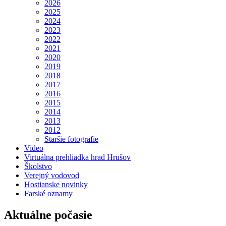
2026
2025
2024
2023
2022
2021
2020
2019
2018
2017
2016
2015
2014
2013
2012
Staršie fotografie
Video
Virtuálna prehliadka hrad Hrušov
Školstvo
Verejný vodovod
Hostianske novinky
Farské oznamy
Aktuálne počasie