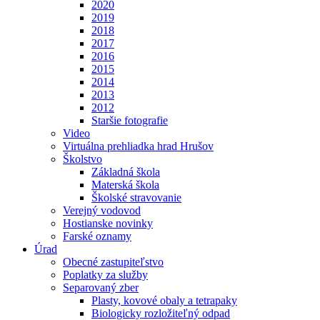
2020
2019
2018
2017
2016
2015
2014
2013
2012
Staršie fotografie
Video
Virtuálna prehliadka hrad Hrušov
Školstvo
Základná škola
Materská škola
Školské stravovanie
Verejný vodovod
Hostianske novinky
Farské oznamy
Úrad
Obecné zastupiteľstvo
Poplatky za služby
Separovaný zber
Plasty, kovové obaly a tetrapaky
Biologicky rozložiteľný odpad