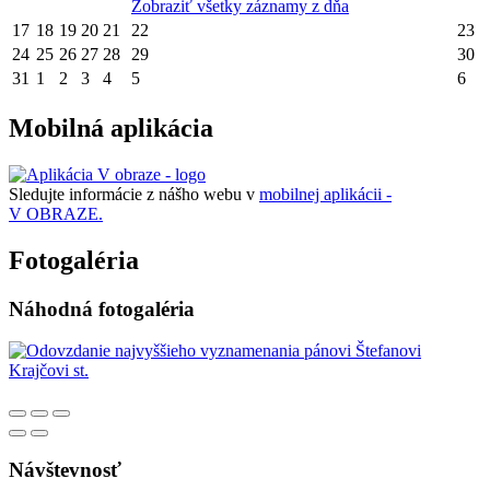
Zobraziť všetky záznamy z dňa
17
18
19
20
21
22
23
24
25
26
27
28
29
30
31
1
2
3
4
5
6
Mobilná aplikácia
Sledujte informácie z nášho webu v
mobilnej aplikácii -
V OBRAZE.
Fotogaléria
Náhodná fotogaléria
Návštevnosť