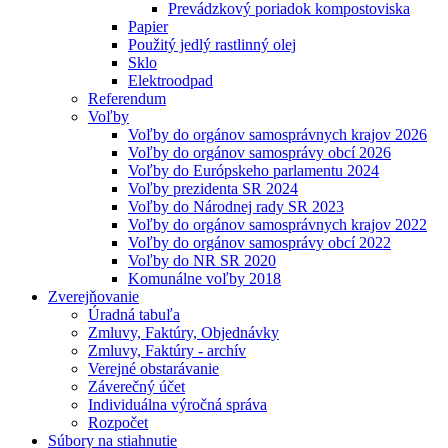
Prevádzkový poriadok kompostoviska
Papier
Použitý jedlý rastlinný olej
Sklo
Elektroodpad
Referendum
Voľby
Voľby do orgánov samosprávnych krajov 2026
Voľby do orgánov samosprávy obcí 2026
Voľby do Európskeho parlamentu 2024
Voľby prezidenta SR 2024
Voľby do Národnej rady SR 2023
Voľby do orgánov samosprávnych krajov 2022
Voľby do orgánov samosprávy obcí 2022
Voľby do NR SR 2020
Komunálne voľby 2018
Zverejňovanie
Úradná tabuľa
Zmluvy, Faktúry, Objednávky
Zmluvy, Faktúry - archív
Verejné obstarávanie
Záverečný účet
Individuálna výročná správa
Rozpočet
Súbory na stiahnutie