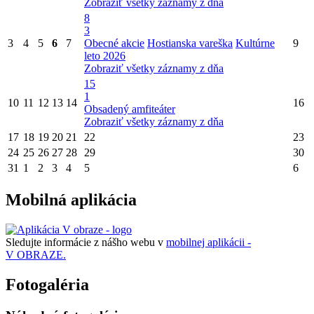
Zobraziť všetky záznamy z dňa
8
3
3
4
5
6
7
Obecné akcie
Hostianska vareška
Kultúrne
9
leto 2026
Zobraziť všetky záznamy z dňa
15
1
10
11
12
13
14
16
Obsadený amfiteáter
Zobraziť všetky záznamy z dňa
17
18
19
20
21
22
23
24
25
26
27
28
29
30
31
1
2
3
4
5
6
Mobilná aplikácia
Sledujte informácie z nášho webu v
mobilnej aplikácii -
V OBRAZE.
Fotogaléria