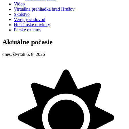
Video
Virtuálna prehliadka hrad Hrušov
Školstvo
Verejný vodovod
Hostianske novinky
Farské oznamy
Aktuálne počasie
dnes, štvrtok 6. 8. 2026