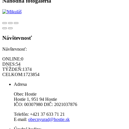
Náhodná fotogaléria
Návštevnosť
Návštevnosť:
ONLINE:
0
DNES:
54
TÝŽDEŇ:
1374
CELKOM:
1723854
Adresa
Obec Hostie
Hostie 1, 951 94 Hostie
IČO: 00307980 DIČ: 2021037876
Telefón: +421 37 633 71 21
E-mail:
obecnyurad@hostie.sk