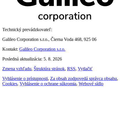
Technický prevádzkovateľ:
Galileo Corporation s.r.o., Čierna Voda 468, 925 06
Kontakt:
Galileo Corporation s.r.o.
Posledná aktualizácia: 5. 8. 2026
Zmena vzhľadu
,
Štruktúra stránok
,
RSS
,
Vytlačiť
Vyhlásenie o prístupnosti
,
Za obsah zodpovedá správca obsahu
,
Cookies
,
Vyhlásenie o ochrane súkromia
,
Webové sídlo