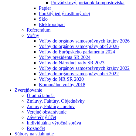
Prevádzkový poriadok kompostoviska
Papier
Použitý jedlý rastlinný olej
Sklo
Elektroodpad
Referendum
Voľby
Voľby do orgánov samosprávnych krajov 2026
Voľby do orgánov samosprávy obcí 2026
Voľby do Európskeho parlamentu 2024
Voľby prezidenta SR 2024
Voľby do Národnej rady SR 2023
Voľby do orgánov samosprávnych krajov 2022
Voľby do orgánov samosprávy obcí 2022
Voľby do NR SR 2020
Komunálne voľby 2018
Zverejňovanie
Úradná tabuľa
Zmluvy, Faktúry, Objednávky
Zmluvy, Faktúry - archív
Verejné obstarávanie
Záverečný účet
Individuálna výročná správa
Rozpočet
Súbory na stiahnutie