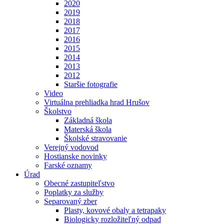
2020
2019
2018
2017
2016
2015
2014
2013
2012
Staršie fotografie
Video
Virtuálna prehliadka hrad Hrušov
Školstvo
Základná škola
Materská škola
Školské stravovanie
Verejný vodovod
Hostianske novinky
Farské oznamy
Úrad
Obecné zastupiteľstvo
Poplatky za služby
Separovaný zber
Plasty, kovové obaly a tetrapaky
Biologicky rozložiteľný odpad