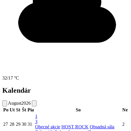
32/17 °C
Kalendár
August
2026
Po
Ut
St
Št
Pia
So
Ne
1
3
27
28
29
30
31
2
Obecné akcie
HOST ROCK
Obsadná sála