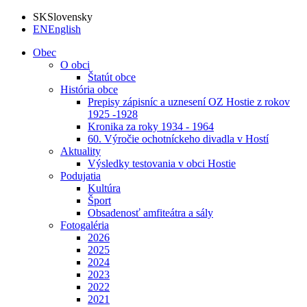
SK
Slovensky
EN
English
Obec
O obci
Štatút obce
História obce
Prepisy zápisníc a uznesení OZ Hostie z rokov
1925 -1928
Kronika za roky 1934 - 1964
60. Výročie ochotníckeho divadla v Hostí
Aktuality
Výsledky testovania v obci Hostie
Podujatia
Kultúra
Šport
Obsadenosť amfiteátra a sály
Fotogaléria
2026
2025
2024
2023
2022
2021