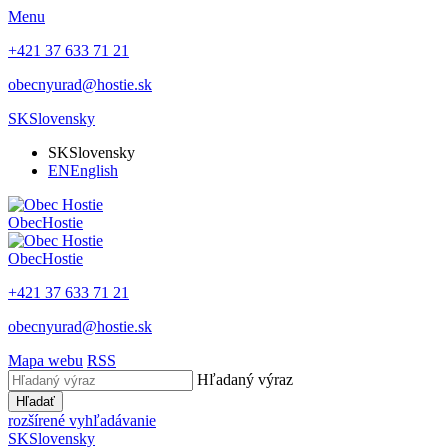
Menu
+421 37 633 71 21
obecnyurad@hostie.sk
SK
Slovensky
SK
Slovensky
EN
English
Obec
Hostie
Obec
Hostie
+421 37 633 71 21
obecnyurad@hostie.sk
Mapa webu
RSS
Hľadaný výraz
Hľadať
rozšírené vyhľadávanie
SK
Slovensky