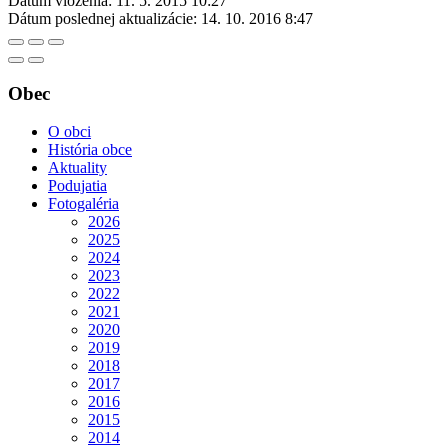
Dátum vloženia:
11. 5. 2015 10:27
Dátum poslednej aktualizácie:
14. 10. 2016 8:47
Obec
O obci
História obce
Aktuality
Podujatia
Fotogaléria
2026
2025
2024
2023
2022
2021
2020
2019
2018
2017
2016
2015
2014