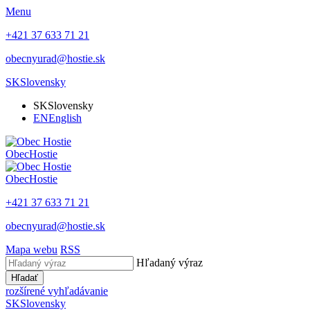
Menu
+421 37 633 71 21
obecnyurad@hostie.sk
SK
Slovensky
SK
Slovensky
EN
English
Obec
Hostie
Obec
Hostie
+421 37 633 71 21
obecnyurad@hostie.sk
Mapa webu
RSS
Hľadaný výraz
Hľadať
rozšírené vyhľadávanie
SK
Slovensky