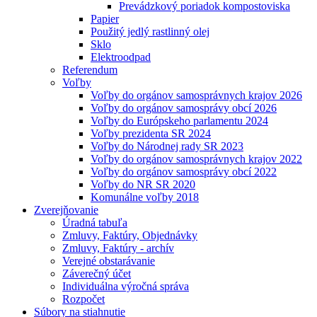
Prevádzkový poriadok kompostoviska
Papier
Použitý jedlý rastlinný olej
Sklo
Elektroodpad
Referendum
Voľby
Voľby do orgánov samosprávnych krajov 2026
Voľby do orgánov samosprávy obcí 2026
Voľby do Európskeho parlamentu 2024
Voľby prezidenta SR 2024
Voľby do Národnej rady SR 2023
Voľby do orgánov samosprávnych krajov 2022
Voľby do orgánov samosprávy obcí 2022
Voľby do NR SR 2020
Komunálne voľby 2018
Zverejňovanie
Úradná tabuľa
Zmluvy, Faktúry, Objednávky
Zmluvy, Faktúry - archív
Verejné obstarávanie
Záverečný účet
Individuálna výročná správa
Rozpočet
Súbory na stiahnutie