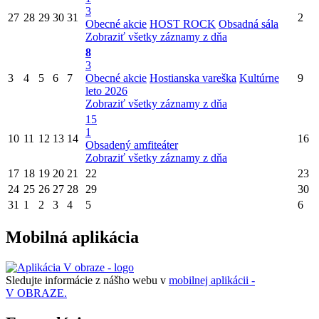
3
27
28
29
30
31
2
Obecné akcie
HOST ROCK
Obsadná sála
Zobraziť všetky záznamy z dňa
8
3
3
4
5
6
7
Obecné akcie
Hostianska vareška
Kultúrne
9
leto 2026
Zobraziť všetky záznamy z dňa
15
1
10
11
12
13
14
16
Obsadený amfiteáter
Zobraziť všetky záznamy z dňa
17
18
19
20
21
22
23
24
25
26
27
28
29
30
31
1
2
3
4
5
6
Mobilná aplikácia
Sledujte informácie z nášho webu v
mobilnej aplikácii -
V OBRAZE.