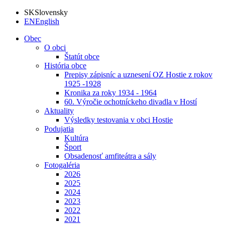
SK
Slovensky
EN
English
Obec
O obci
Štatút obce
História obce
Prepisy zápisníc a uznesení OZ Hostie z rokov
1925 -1928
Kronika za roky 1934 - 1964
60. Výročie ochotníckeho divadla v Hostí
Aktuality
Výsledky testovania v obci Hostie
Podujatia
Kultúra
Šport
Obsadenosť amfiteátra a sály
Fotogaléria
2026
2025
2024
2023
2022
2021