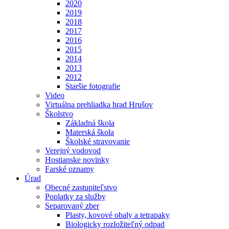
2020
2019
2018
2017
2016
2015
2014
2013
2012
Staršie fotografie
Video
Virtuálna prehliadka hrad Hrušov
Školstvo
Základná škola
Materská škola
Školské stravovanie
Verejný vodovod
Hostianske novinky
Farské oznamy
Úrad
Obecné zastupiteľstvo
Poplatky za služby
Separovaný zber
Plasty, kovové obaly a tetrapaky
Biologicky rozložiteľný odpad