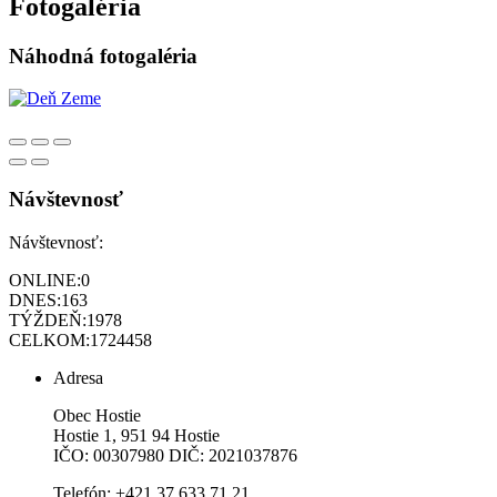
Fotogaléria
Náhodná fotogaléria
Návštevnosť
Návštevnosť:
ONLINE:
0
DNES:
163
TÝŽDEŇ:
1978
CELKOM:
1724458
Adresa
Obec Hostie
Hostie 1, 951 94 Hostie
IČO: 00307980 DIČ: 2021037876
Telefón: +421 37 633 71 21