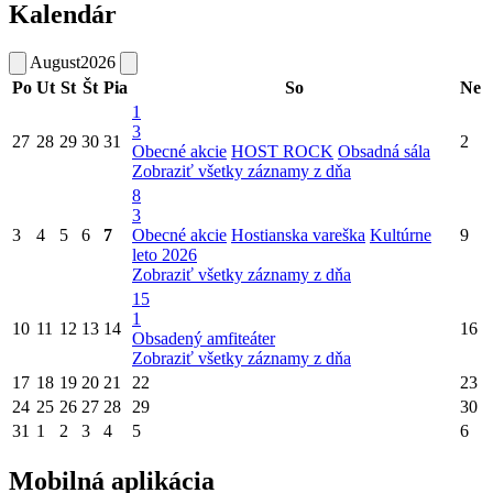
Kalendár
August
2026
Po
Ut
St
Št
Pia
So
Ne
1
3
27
28
29
30
31
2
Obecné akcie
HOST ROCK
Obsadná sála
Zobraziť všetky záznamy z dňa
8
3
3
4
5
6
7
Obecné akcie
Hostianska vareška
Kultúrne
9
leto 2026
Zobraziť všetky záznamy z dňa
15
1
10
11
12
13
14
16
Obsadený amfiteáter
Zobraziť všetky záznamy z dňa
17
18
19
20
21
22
23
24
25
26
27
28
29
30
31
1
2
3
4
5
6
Mobilná aplikácia