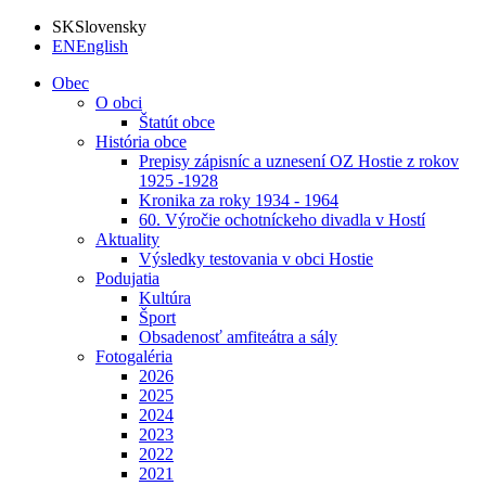
SK
Slovensky
EN
English
Obec
O obci
Štatút obce
História obce
Prepisy zápisníc a uznesení OZ Hostie z rokov
1925 -1928
Kronika za roky 1934 - 1964
60. Výročie ochotníckeho divadla v Hostí
Aktuality
Výsledky testovania v obci Hostie
Podujatia
Kultúra
Šport
Obsadenosť amfiteátra a sály
Fotogaléria
2026
2025
2024
2023
2022
2021