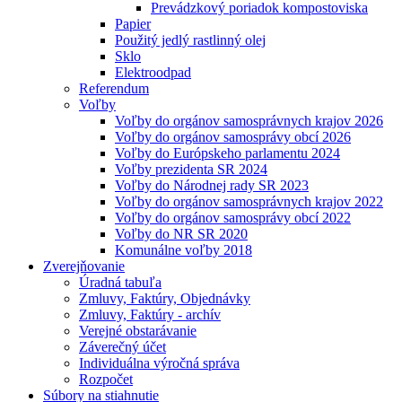
Prevádzkový poriadok kompostoviska
Papier
Použitý jedlý rastlinný olej
Sklo
Elektroodpad
Referendum
Voľby
Voľby do orgánov samosprávnych krajov 2026
Voľby do orgánov samosprávy obcí 2026
Voľby do Európskeho parlamentu 2024
Voľby prezidenta SR 2024
Voľby do Národnej rady SR 2023
Voľby do orgánov samosprávnych krajov 2022
Voľby do orgánov samosprávy obcí 2022
Voľby do NR SR 2020
Komunálne voľby 2018
Zverejňovanie
Úradná tabuľa
Zmluvy, Faktúry, Objednávky
Zmluvy, Faktúry - archív
Verejné obstarávanie
Záverečný účet
Individuálna výročná správa
Rozpočet
Súbory na stiahnutie