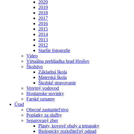
2020
2019
2018
2017
2016
2015
2014
2013
2012
Staršie fotografie
Video
Virtuálna prehliadka hrad Hrušov
Školstvo
Základná škola
Materská škola
Školské stravovanie
Verejný vodovod
Hostianske novinky
Farské oznamy
Úrad
Obecné zastupiteľstvo
Poplatky za služby
Separovaný zber
Plasty, kovové obaly a tetrapaky
Biologicky rozložiteľný odpad