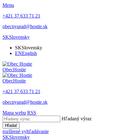
Menu
+421 37 633 71 21
obecnyurad@hostie.sk
SK
Slovensky
SK
Slovensky
EN
English
Obec
Hostie
Obec
Hostie
+421 37 633 71 21
obecnyurad@hostie.sk
Mapa webu
RSS
Hľadaný výraz
Hľadať
rozšírené vyhľadávanie
SK
Slovensky