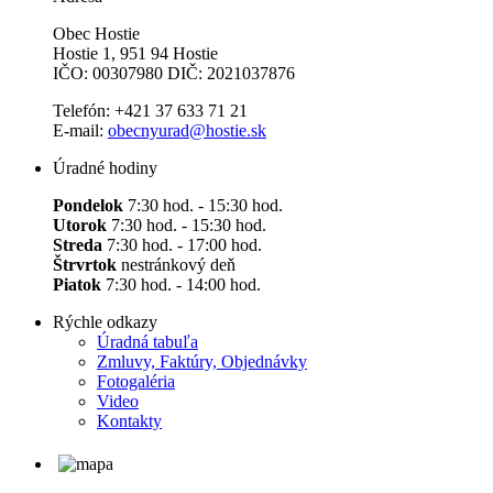
Obec Hostie
Hostie 1, 951 94 Hostie
IČO: 00307980 DIČ: 2021037876
Telefón: +421 37 633 71 21
E-mail:
obecnyurad@hostie.sk
Úradné hodiny
Pondelok
7:30 hod. - 15:30 hod.
Utorok
7:30 hod. - 15:30 hod.
Streda
7:30 hod. - 17:00 hod.
Štrvrtok
nestránkový deň
Piatok
7:30 hod. - 14:00 hod.
Rýchle odkazy
Úradná tabuľa
Zmluvy, Faktúry, Objednávky
Fotogaléria
Video
Kontakty