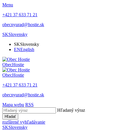
Menu
+421 37 633 71 21
obecnyurad@hostie.sk
SK
Slovensky
SK
Slovensky
EN
English
Obec
Hostie
Obec
Hostie
+421 37 633 71 21
obecnyurad@hostie.sk
Mapa webu
RSS
Hľadaný výraz
Hľadať
rozšírené vyhľadávanie
SK
Slovensky