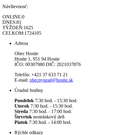
Návštevnosť:
ONLINE:
0
DNES:
81
TÝŽDEŇ:
1625
CELKOM:
1724105
Adresa
Obec Hostie
Hostie 1, 951 94 Hostie
IČO: 00307980 DIČ: 2021037876
Telefón: +421 37 633 71 21
E-mail:
obecnyurad@hostie.sk
Úradné hodiny
Pondelok
7:30 hod. - 15:30 hod.
Utorok
7:30 hod. - 15:30 hod.
Streda
7:30 hod. - 17:00 hod.
Štrvrtok
nestránkový deň
Piatok
7:30 hod. - 14:00 hod.
Rýchle odkazy