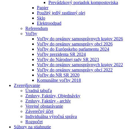
Prevádzkový poriadok kompostoviska
Papier
Použitý jedlý rastlinný olej
Sklo
Elektroodpad
Referendum
Voľby
Voľby do orgánov samosprávnych krajov 2026
Voľby do orgánov samosprávy obcí 2026
Voľby do Európskeho parlamentu 2024
Voľby prezidenta SR 2024
Voľby do Národnej rady SR 2023
Voľby do orgánov samosprávnych krajov 2022
Voľby do orgánov samosprávy obcí 2022
Voľby do NR SR 2020
Komunálne voľby 2018
Zverejňovanie
Úradná tabuľa
Zmluvy, Faktúry, Objednávky
Zmluvy, Faktúry - archív
Verejné obstarávanie
Záverečný účet
Individuálna výročná správa
Rozpočet
Súbory na stiahnutie