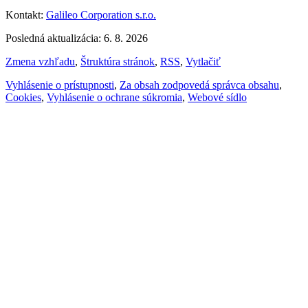
Kontakt:
Galileo Corporation s.r.o.
Posledná aktualizácia: 6. 8. 2026
Zmena vzhľadu
,
Štruktúra stránok
,
RSS
,
Vytlačiť
Vyhlásenie o prístupnosti
,
Za obsah zodpovedá správca obsahu
,
Cookies
,
Vyhlásenie o ochrane súkromia
,
Webové sídlo