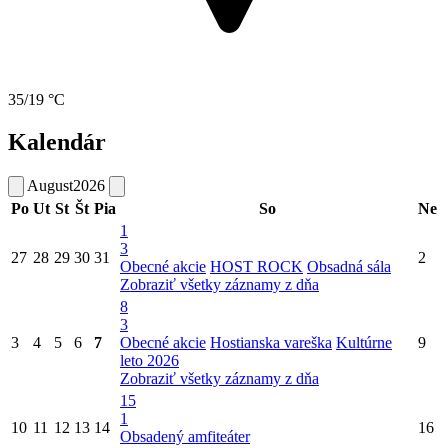
35/19 °C
Kalendár
August
2026
Po
Ut
St
Št
Pia
So
Ne
1
3
27
28
29
30
31
2
Obecné akcie
HOST ROCK
Obsadná sála
Zobraziť všetky záznamy z dňa
8
3
3
4
5
6
7
Obecné akcie
Hostianska vareška
Kultúrne
9
leto 2026
Zobraziť všetky záznamy z dňa
15
1
10
11
12
13
14
16
Obsadený amfiteáter