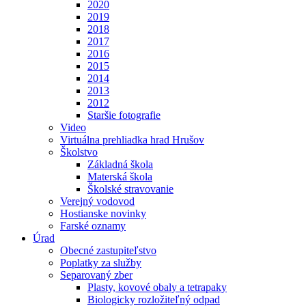
2020
2019
2018
2017
2016
2015
2014
2013
2012
Staršie fotografie
Video
Virtuálna prehliadka hrad Hrušov
Školstvo
Základná škola
Materská škola
Školské stravovanie
Verejný vodovod
Hostianske novinky
Farské oznamy
Úrad
Obecné zastupiteľstvo
Poplatky za služby
Separovaný zber
Plasty, kovové obaly a tetrapaky
Biologicky rozložiteľný odpad