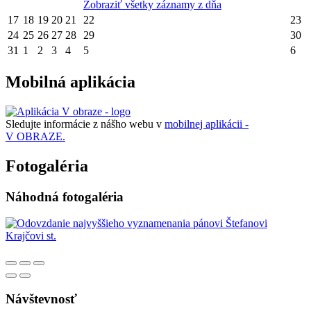
Zobraziť všetky záznamy z dňa
17
18
19
20
21
22
23
24
25
26
27
28
29
30
31
1
2
3
4
5
6
Mobilná aplikácia
Sledujte informácie z nášho webu v
mobilnej aplikácii -
V OBRAZE.
Fotogaléria
Náhodná fotogaléria
Návštevnosť