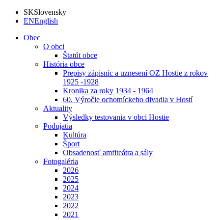
SK
Slovensky
EN
English
Obec
O obci
Štatút obce
História obce
Prepisy zápisníc a uznesení OZ Hostie z rokov
1925 -1928
Kronika za roky 1934 - 1964
60. Výročie ochotníckeho divadla v Hostí
Aktuality
Výsledky testovania v obci Hostie
Podujatia
Kultúra
Šport
Obsadenosť amfiteátra a sály
Fotogaléria
2026
2025
2024
2023
2022
2021