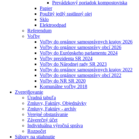
Prevádzkový poriadok kompostoviska
Papier
Použitý jedlý rastlinný olej
Sklo
Elektroodpad
Referendum
Voľby
Voľby do orgánov samosprávnych krajov 2026
Voľby do orgánov samosprávy obcí 2026
Voľby do Európskeho parlamentu 2024
Voľby prezidenta SR 2024
Voľby do Národnej rady SR 2023
Voľby do orgánov samosprávnych krajov 2022
Voľby do orgánov samosprávy obcí 2022
Voľby do NR SR 2020
Komunálne voľby 2018
Zverejňovanie
Úradná tabuľa
Zmluvy, Faktúry, Objednávky
Zmluvy, Faktúry - archív
Verejné obstarávanie
Záverečný účet
Individuálna výročná správa
Rozpočet
Súbory na stiahnutie