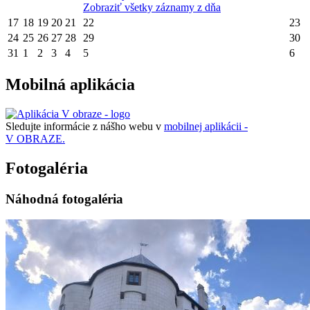
Zobraziť všetky záznamy z dňa
17
18
19
20
21
22
23
24
25
26
27
28
29
30
31
1
2
3
4
5
6
Mobilná aplikácia
Sledujte informácie z nášho webu v
mobilnej aplikácii -
V OBRAZE.
Fotogaléria
Náhodná fotogaléria