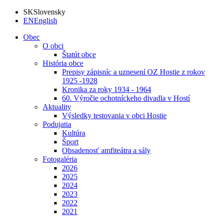
SK
Slovensky
EN
English
Obec
O obci
Štatút obce
História obce
Prepisy zápisníc a uznesení OZ Hostie z rokov
1925 -1928
Kronika za roky 1934 - 1964
60. Výročie ochotníckeho divadla v Hostí
Aktuality
Výsledky testovania v obci Hostie
Podujatia
Kultúra
Šport
Obsadenosť amfiteátra a sály
Fotogaléria
2026
2025
2024
2023
2022
2021