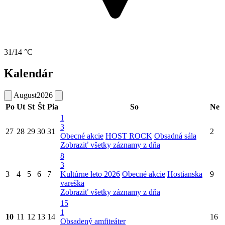
31/14 °C
Kalendár
August
2026
Po
Ut
St
Št
Pia
So
Ne
1
3
27
28
29
30
31
2
Obecné akcie
HOST ROCK
Obsadná sála
Zobraziť všetky záznamy z dňa
8
3
3
4
5
6
7
Kultúrne leto 2026
Obecné akcie
Hostianska
9
vareška
Zobraziť všetky záznamy z dňa
15
1
10
11
12
13
14
16
Obsadený amfiteáter