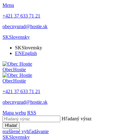
Menu
+421 37 633 71 21
obecnyurad@hostie.sk
SK
Slovensky
SK
Slovensky
EN
English
Obec
Hostie
Obec
Hostie
+421 37 633 71 21
obecnyurad@hostie.sk
Mapa webu
RSS
Hľadaný výraz
Hľadať
rozšírené vyhľadávanie
SK
Slovensky