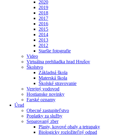
2020
2019
2018
2017
2016
2015
2014
2013
2012
Staršie fotografie
Video
Virtuálna prehliadka hrad Hrušov
Školstvo
Základná škola
Materská škola
Školské stravovanie
Verejný vodovod
Hostianske novinky
Farské oznamy
Úrad
Obecné zastupiteľstvo
Poplatky za služby
Separovaný zber
Plasty, kovové obaly a tetrapaky
Biologicky rozložiteľný odpad