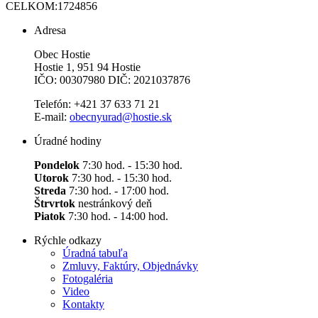
CELKOM:
1724856
Adresa
Obec Hostie
Hostie 1, 951 94 Hostie
IČO: 00307980 DIČ: 2021037876
Telefón: +421 37 633 71 21
E-mail:
obecnyurad@hostie.sk
Úradné hodiny
Pondelok
7:30 hod. - 15:30 hod.
Utorok
7:30 hod. - 15:30 hod.
Streda
7:30 hod. - 17:00 hod.
Štrvrtok
nestránkový deň
Piatok
7:30 hod. - 14:00 hod.
Rýchle odkazy
Úradná tabuľa
Zmluvy, Faktúry, Objednávky
Fotogaléria
Video
Kontakty