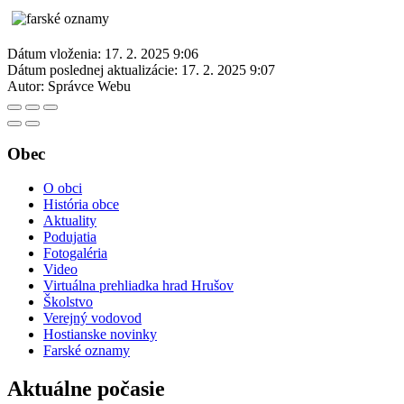
Dátum vloženia:
17. 2. 2025 9:06
Dátum poslednej aktualizácie:
17. 2. 2025 9:07
Autor:
Správce Webu
Obec
O obci
História obce
Aktuality
Podujatia
Fotogaléria
Video
Virtuálna prehliadka hrad Hrušov
Školstvo
Verejný vodovod
Hostianske novinky
Farské oznamy
Aktuálne počasie