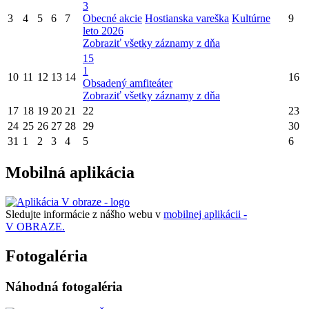
3
3
4
5
6
7
Obecné akcie
Hostianska vareška
Kultúrne
9
leto 2026
Zobraziť všetky záznamy z dňa
15
1
10
11
12
13
14
16
Obsadený amfiteáter
Zobraziť všetky záznamy z dňa
17
18
19
20
21
22
23
24
25
26
27
28
29
30
31
1
2
3
4
5
6
Mobilná aplikácia
Sledujte informácie z nášho webu v
mobilnej aplikácii -
V OBRAZE.
Fotogaléria
Náhodná fotogaléria