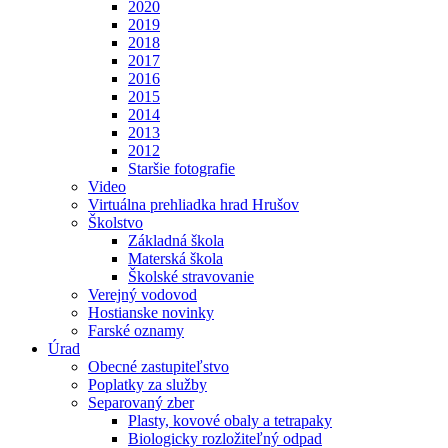
2020
2019
2018
2017
2016
2015
2014
2013
2012
Staršie fotografie
Video
Virtuálna prehliadka hrad Hrušov
Školstvo
Základná škola
Materská škola
Školské stravovanie
Verejný vodovod
Hostianske novinky
Farské oznamy
Úrad
Obecné zastupiteľstvo
Poplatky za služby
Separovaný zber
Plasty, kovové obaly a tetrapaky
Biologicky rozložiteľný odpad