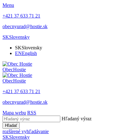
Menu
+421 37 633 71 21
obecnyurad@hostie.sk
SK
Slovensky
SK
Slovensky
EN
English
Obec
Hostie
Obec
Hostie
+421 37 633 71 21
obecnyurad@hostie.sk
Mapa webu
RSS
Hľadaný výraz
Hľadať
rozšírené vyhľadávanie
SK
Slovensky