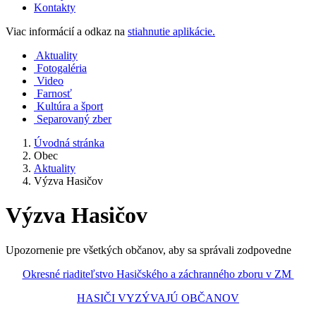
Kontakty
Viac informácií a odkaz na
stiahnutie aplikácie.
Aktuality
Fotogaléria
Video
Farnosť
Kultúra a šport
Separovaný zber
Úvodná stránka
Obec
Aktuality
Výzva Hasičov
Výzva Hasičov
Upozornenie pre všetkých občanov, aby sa správali zodpovedne
Okresné riaditeľstvo Hasičského a záchranného zboru v ZM
HASIČI VYZÝVAJÚ OBČANOV