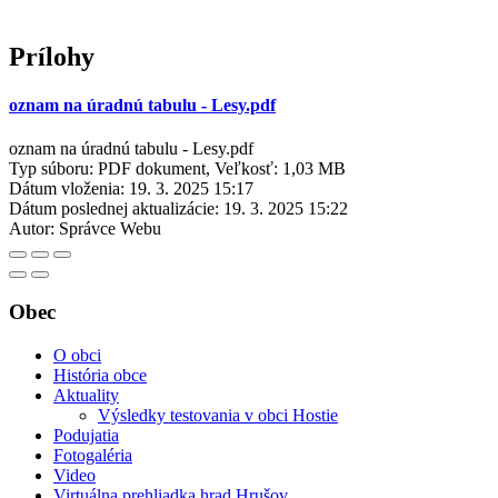
Prílohy
oznam na úradnú tabulu - Lesy.pdf
oznam na úradnú tabulu - Lesy.pdf
Typ súboru: PDF dokument, Veľkosť: 1,03 MB
Dátum vloženia:
19. 3. 2025 15:17
Dátum poslednej aktualizácie:
19. 3. 2025 15:22
Autor:
Správce Webu
Obec
O obci
História obce
Aktuality
Výsledky testovania v obci Hostie
Podujatia
Fotogaléria
Video
Virtuálna prehliadka hrad Hrušov