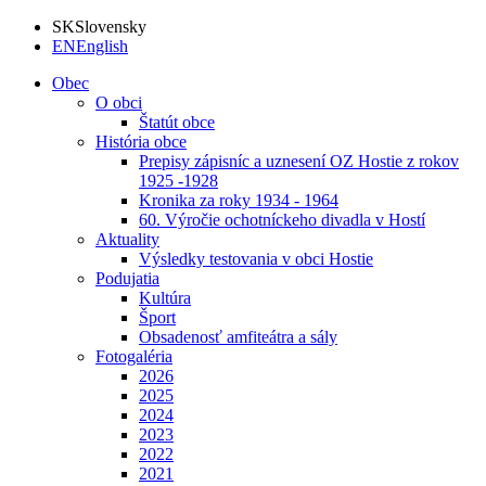
SK
Slovensky
EN
English
Obec
O obci
Štatút obce
História obce
Prepisy zápisníc a uznesení OZ Hostie z rokov
1925 -1928
Kronika za roky 1934 - 1964
60. Výročie ochotníckeho divadla v Hostí
Aktuality
Výsledky testovania v obci Hostie
Podujatia
Kultúra
Šport
Obsadenosť amfiteátra a sály
Fotogaléria
2026
2025
2024
2023
2022
2021