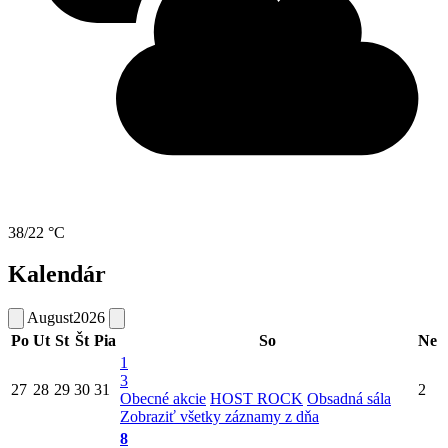
38/22 °C
Kalendár
August
2026
Po
Ut
St
Št
Pia
So
Ne
1
3
27
28
29
30
31
2
Obecné akcie
HOST ROCK
Obsadná sála
Zobraziť všetky záznamy z dňa
8