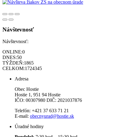
Návštevnosť
Návštevnosť:
ONLINE:
0
DNES:
50
TÝŽDEŇ:
1865
CELKOM:
1724345
Adresa
Obec Hostie
Hostie 1, 951 94 Hostie
IČO: 00307980 DIČ: 2021037876
Telefón: +421 37 633 71 21
E-mail:
obecnyurad@hostie.sk
Úradné hodiny
Pondelok
7:30 hod. - 15:30 hod.