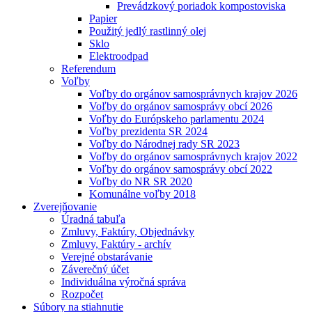
Prevádzkový poriadok kompostoviska
Papier
Použitý jedlý rastlinný olej
Sklo
Elektroodpad
Referendum
Voľby
Voľby do orgánov samosprávnych krajov 2026
Voľby do orgánov samosprávy obcí 2026
Voľby do Európskeho parlamentu 2024
Voľby prezidenta SR 2024
Voľby do Národnej rady SR 2023
Voľby do orgánov samosprávnych krajov 2022
Voľby do orgánov samosprávy obcí 2022
Voľby do NR SR 2020
Komunálne voľby 2018
Zverejňovanie
Úradná tabuľa
Zmluvy, Faktúry, Objednávky
Zmluvy, Faktúry - archív
Verejné obstarávanie
Záverečný účet
Individuálna výročná správa
Rozpočet
Súbory na stiahnutie