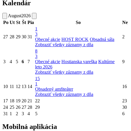
Kalendár
August
2026
Po
Ut
St
Št
Pia
So
Ne
1
3
27
28
29
30
31
2
Obecné akcie
HOST ROCK
Obsadná sála
Zobraziť všetky záznamy z dňa
8
3
3
4
5
6
7
Obecné akcie
Hostianska vareška
Kultúrne
9
leto 2026
Zobraziť všetky záznamy z dňa
15
1
10
11
12
13
14
16
Obsadený amfiteáter
Zobraziť všetky záznamy z dňa
17
18
19
20
21
22
23
24
25
26
27
28
29
30
31
1
2
3
4
5
6
Mobilná aplikácia