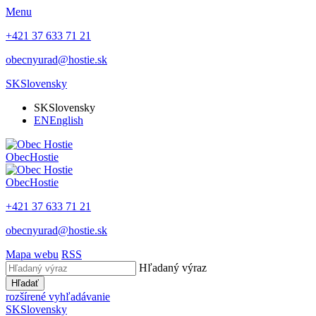
Menu
+421 37 633 71 21
obecnyurad@hostie.sk
SK
Slovensky
SK
Slovensky
EN
English
Obec
Hostie
Obec
Hostie
+421 37 633 71 21
obecnyurad@hostie.sk
Mapa webu
RSS
Hľadaný výraz
Hľadať
rozšírené vyhľadávanie
SK
Slovensky