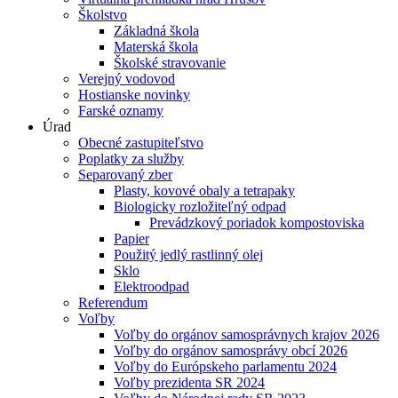
Školstvo
Základná škola
Materská škola
Školské stravovanie
Verejný vodovod
Hostianske novinky
Farské oznamy
Úrad
Obecné zastupiteľstvo
Poplatky za služby
Separovaný zber
Plasty, kovové obaly a tetrapaky
Biologicky rozložiteľný odpad
Prevádzkový poriadok kompostoviska
Papier
Použitý jedlý rastlinný olej
Sklo
Elektroodpad
Referendum
Voľby
Voľby do orgánov samosprávnych krajov 2026
Voľby do orgánov samosprávy obcí 2026
Voľby do Európskeho parlamentu 2024
Voľby prezidenta SR 2024