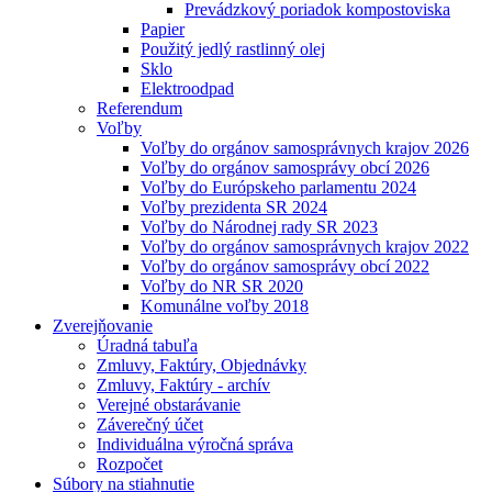
Prevádzkový poriadok kompostoviska
Papier
Použitý jedlý rastlinný olej
Sklo
Elektroodpad
Referendum
Voľby
Voľby do orgánov samosprávnych krajov 2026
Voľby do orgánov samosprávy obcí 2026
Voľby do Európskeho parlamentu 2024
Voľby prezidenta SR 2024
Voľby do Národnej rady SR 2023
Voľby do orgánov samosprávnych krajov 2022
Voľby do orgánov samosprávy obcí 2022
Voľby do NR SR 2020
Komunálne voľby 2018
Zverejňovanie
Úradná tabuľa
Zmluvy, Faktúry, Objednávky
Zmluvy, Faktúry - archív
Verejné obstarávanie
Záverečný účet
Individuálna výročná správa
Rozpočet
Súbory na stiahnutie