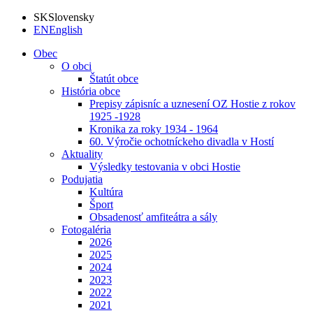
SK
Slovensky
EN
English
Obec
O obci
Štatút obce
História obce
Prepisy zápisníc a uznesení OZ Hostie z rokov
1925 -1928
Kronika za roky 1934 - 1964
60. Výročie ochotníckeho divadla v Hostí
Aktuality
Výsledky testovania v obci Hostie
Podujatia
Kultúra
Šport
Obsadenosť amfiteátra a sály
Fotogaléria
2026
2025
2024
2023
2022
2021