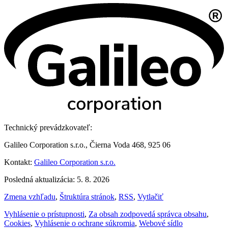
Technický prevádzkovateľ:
Galileo Corporation s.r.o., Čierna Voda 468, 925 06
Kontakt:
Galileo Corporation s.r.o.
Posledná aktualizácia: 5. 8. 2026
Zmena vzhľadu
,
Štruktúra stránok
,
RSS
,
Vytlačiť
Vyhlásenie o prístupnosti
,
Za obsah zodpovedá správca obsahu
,
Cookies
,
Vyhlásenie o ochrane súkromia
,
Webové sídlo