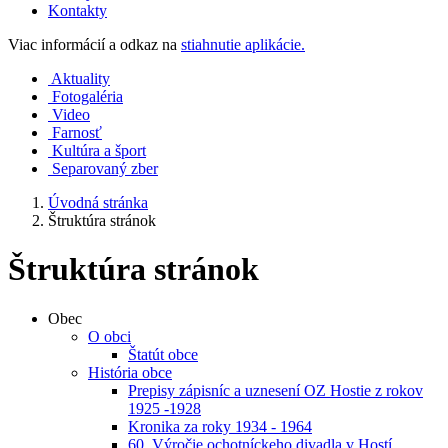
Kontakty
Viac informácií a odkaz na
stiahnutie aplikácie.
Aktuality
Fotogaléria
Video
Farnosť
Kultúra a šport
Separovaný zber
Úvodná stránka
Štruktúra stránok
Štruktúra stránok
Obec
O obci
Štatút obce
História obce
Prepisy zápisníc a uznesení OZ Hostie z rokov
1925 -1928
Kronika za roky 1934 - 1964
60. Výročie ochotníckeho divadla v Hostí