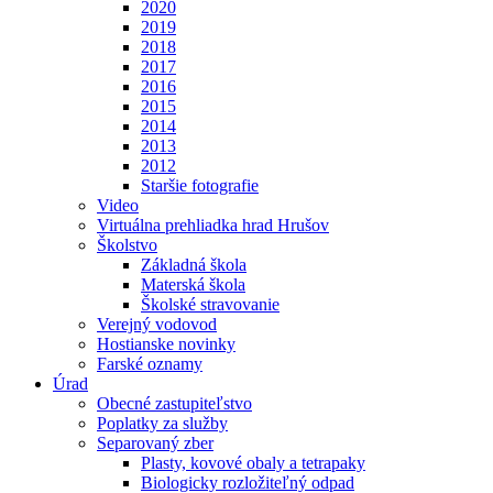
2020
2019
2018
2017
2016
2015
2014
2013
2012
Staršie fotografie
Video
Virtuálna prehliadka hrad Hrušov
Školstvo
Základná škola
Materská škola
Školské stravovanie
Verejný vodovod
Hostianske novinky
Farské oznamy
Úrad
Obecné zastupiteľstvo
Poplatky za služby
Separovaný zber
Plasty, kovové obaly a tetrapaky
Biologicky rozložiteľný odpad