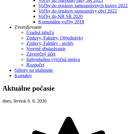
Voľby do Národnej rady SR 2023
Voľby do orgánov samosprávnych krajov 2022
Voľby do orgánov samosprávy obcí 2022
Voľby do NR SR 2020
Komunálne voľby 2018
Zverejňovanie
Úradná tabuľa
Zmluvy, Faktúry, Objednávky
Zmluvy, Faktúry - archív
Verejné obstarávanie
Záverečný účet
Individuálna výročná správa
Rozpočet
Súbory na stiahnutie
Kontakty
Aktuálne počasie
dnes, štvrtok 6. 8. 2026