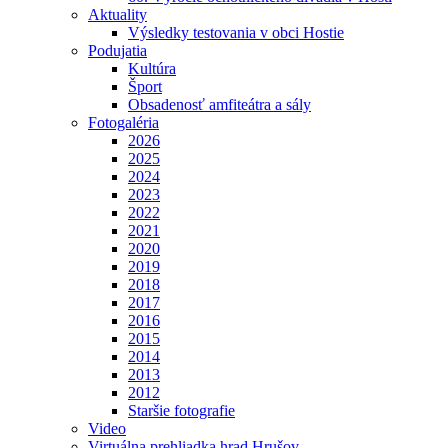
Aktuality
Výsledky testovania v obci Hostie
Podujatia
Kultúra
Šport
Obsadenosť amfiteátra a sály
Fotogaléria
2026
2025
2024
2023
2022
2021
2020
2019
2018
2017
2016
2015
2014
2013
2012
Staršie fotografie
Video
Virtuálna prehliadka hrad Hrušov