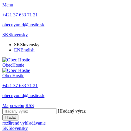
Menu
+421 37 633 71 21
obecnyurad@hostie.sk
SK
Slovensky
SK
Slovensky
EN
English
Obec
Hostie
Obec
Hostie
+421 37 633 71 21
obecnyurad@hostie.sk
Mapa webu
RSS
Hľadaný výraz
Hľadať
rozšírené vyhľadávanie
SK
Slovensky