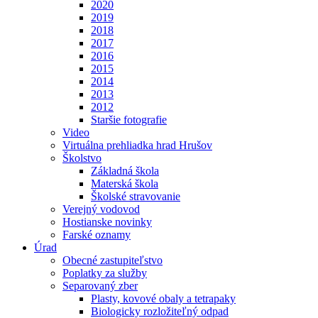
2020
2019
2018
2017
2016
2015
2014
2013
2012
Staršie fotografie
Video
Virtuálna prehliadka hrad Hrušov
Školstvo
Základná škola
Materská škola
Školské stravovanie
Verejný vodovod
Hostianske novinky
Farské oznamy
Úrad
Obecné zastupiteľstvo
Poplatky za služby
Separovaný zber
Plasty, kovové obaly a tetrapaky
Biologicky rozložiteľný odpad