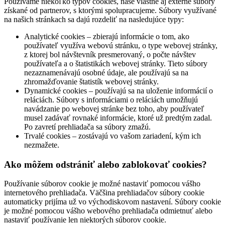
Používame niekoľko typov cookies, naše vlastné aj externé súbory
získané od partnerov, s ktorými spolupracujeme. Súbory využívané
na našich stránkach sa dajú rozdeliť na nasledujúce typy:
Analytické cookies – zbierajú informácie o tom, ako
používateľ využíva webovú stránku, o type webovej stránky,
z ktorej bol návštevník presmerovaný, o počte návštev
používateľa a o štatistikách webovej stránky. Tieto súbory
nezaznamenávajú osobné údaje, ale používajú sa na
zhromažďovanie štatistík webovej stránky.
Dynamické cookies – používajú sa na uloženie informácií o
reláciách. Súbory s informáciami o reláciách umožňujú
navádzanie po webovej stránke bez toho, aby používateľ
musel zadávať rovnaké informácie, ktoré už predtým zadal.
Po zavretí prehliadača sa súbory zmažú.
Trvalé cookies – zostávajú vo vašom zariadení, kým ich
nezmažete.
Ako môžem odstrániť alebo zablokovať cookies?
Používanie súborov cookie je možné nastaviť pomocou vášho
internetového prehliadača. Väčšina prehliadačov súbory cookie
automaticky prijíma už vo východiskovom nastavení. Súbory cookie
je možné pomocou vášho webového prehliadača odmietnuť alebo
nastaviť používanie len niektorých súborov cookie.