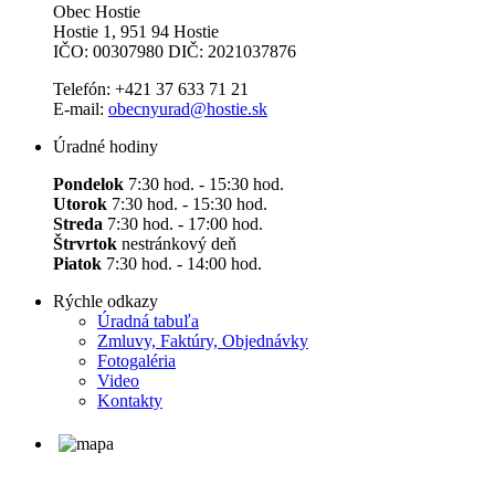
Obec Hostie
Hostie 1, 951 94 Hostie
IČO: 00307980 DIČ: 2021037876
Telefón: +421 37 633 71 21
E-mail:
obecnyurad@hostie.sk
Úradné hodiny
Pondelok
7:30 hod. - 15:30 hod.
Utorok
7:30 hod. - 15:30 hod.
Streda
7:30 hod. - 17:00 hod.
Štrvrtok
nestránkový deň
Piatok
7:30 hod. - 14:00 hod.
Rýchle odkazy
Úradná tabuľa
Zmluvy, Faktúry, Objednávky
Fotogaléria
Video
Kontakty