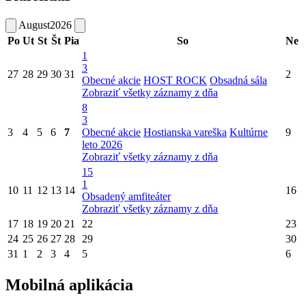
August
2026
Po
Ut
St
Št
Pia
So
Ne
1
3
27
28
29
30
31
2
Obecné akcie
HOST ROCK
Obsadná sála
Zobraziť všetky záznamy z dňa
8
3
3
4
5
6
7
Obecné akcie
Hostianska vareška
Kultúrne
9
leto 2026
Zobraziť všetky záznamy z dňa
15
1
10
11
12
13
14
16
Obsadený amfiteáter
Zobraziť všetky záznamy z dňa
17
18
19
20
21
22
23
24
25
26
27
28
29
30
31
1
2
3
4
5
6
Mobilná aplikácia