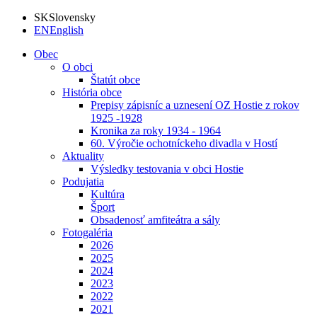
SK
Slovensky
EN
English
Obec
O obci
Štatút obce
História obce
Prepisy zápisníc a uznesení OZ Hostie z rokov
1925 -1928
Kronika za roky 1934 - 1964
60. Výročie ochotníckeho divadla v Hostí
Aktuality
Výsledky testovania v obci Hostie
Podujatia
Kultúra
Šport
Obsadenosť amfiteátra a sály
Fotogaléria
2026
2025
2024
2023
2022
2021