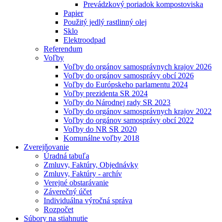
Prevádzkový poriadok kompostoviska
Papier
Použitý jedlý rastlinný olej
Sklo
Elektroodpad
Referendum
Voľby
Voľby do orgánov samosprávnych krajov 2026
Voľby do orgánov samosprávy obcí 2026
Voľby do Európskeho parlamentu 2024
Voľby prezidenta SR 2024
Voľby do Národnej rady SR 2023
Voľby do orgánov samosprávnych krajov 2022
Voľby do orgánov samosprávy obcí 2022
Voľby do NR SR 2020
Komunálne voľby 2018
Zverejňovanie
Úradná tabuľa
Zmluvy, Faktúry, Objednávky
Zmluvy, Faktúry - archív
Verejné obstarávanie
Záverečný účet
Individuálna výročná správa
Rozpočet
Súbory na stiahnutie