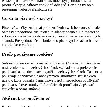
Nasledujúca návšteva stránok tak môže byť jednoduchšia a
produktívnejšia. Súbory cookie sú dôležité. Bez nich by bolo
prezeranie webu oveľa zložitejšie.
Čo sú to pixelové značky?
Pixelové značky, známe aj pod označením web beacons, sú malé
obrázky s podobnou funkciou ako súbory cookies. Na rozdiel od
súborov cookies sú pixelové značky pevnou súčasťou webových
stránok. Pre zjednodušenie budeme o pixelových značkách hovoriť
taktiež ako o cookies.
Prečo používame cookies?
Súbory cookie slúžia na množstvo účelov. Cookies používame na
nastavenie obsahu webových stránok vzhľadom na preferencie
používateľa a optimalizáciu využitia webových stránok. Takisto sa
používajú na vytvorenie anonymných, súhrnných štatistických
údajov, ktoré pomáhajú analyzovať, akým spôsobom používateľ
používa webové stránky. Informácie tak pomáhajú zlepšovať
štruktúru a obsah stránok.
Aké cookies používame?