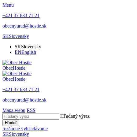
Menu
+421 37 633 71 21
obecnyurad@hostie.sk
SK
Slovensky
SK
Slovensky
EN
English
Obec
Hostie
Obec
Hostie
+421 37 633 71 21
obecnyurad@hostie.sk
Mapa webu
RSS
Hľadaný výraz
Hľadať
rozšírené vyhľadávanie
SK
Slovensky