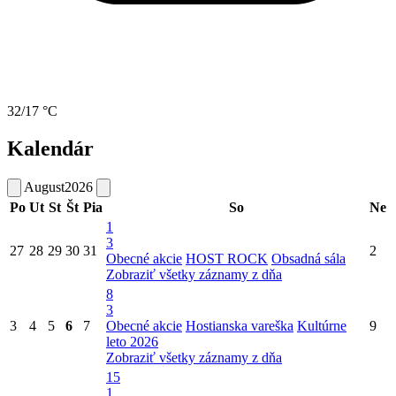
32/17 °C
Kalendár
August
2026
Po
Ut
St
Št
Pia
So
Ne
1
3
27
28
29
30
31
2
Obecné akcie
HOST ROCK
Obsadná sála
Zobraziť všetky záznamy z dňa
8
3
3
4
5
6
7
Obecné akcie
Hostianska vareška
Kultúrne
9
leto 2026
Zobraziť všetky záznamy z dňa
15
1