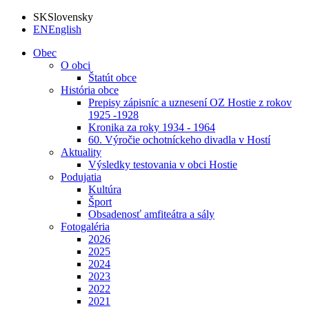
SK
Slovensky
EN
English
Obec
O obci
Štatút obce
História obce
Prepisy zápisníc a uznesení OZ Hostie z rokov
1925 -1928
Kronika za roky 1934 - 1964
60. Výročie ochotníckeho divadla v Hostí
Aktuality
Výsledky testovania v obci Hostie
Podujatia
Kultúra
Šport
Obsadenosť amfiteátra a sály
Fotogaléria
2026
2025
2024
2023
2022
2021