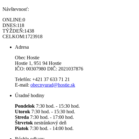
Návštevnosť:
ONLINE:
0
DNES:
118
TÝŽDEŇ:
1438
CELKOM:
1723918
Adresa
Obec Hostie
Hostie 1, 951 94 Hostie
IČO: 00307980 DIČ: 2021037876
Telefón: +421 37 633 71 21
E-mail:
obecnyurad@hostie.sk
Úradné hodiny
Pondelok
7:30 hod. - 15:30 hod.
Utorok
7:30 hod. - 15:30 hod.
Streda
7:30 hod. - 17:00 hod.
Štrvrtok
nestránkový deň
Piatok
7:30 hod. - 14:00 hod.
Rýchle odkazy