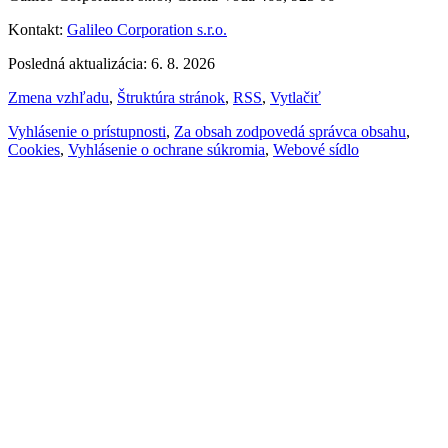
Kontakt:
Galileo Corporation s.r.o.
Posledná aktualizácia: 6. 8. 2026
Zmena vzhľadu
,
Štruktúra stránok
,
RSS
,
Vytlačiť
Vyhlásenie o prístupnosti
,
Za obsah zodpovedá správca obsahu
,
Cookies
,
Vyhlásenie o ochrane súkromia
,
Webové sídlo