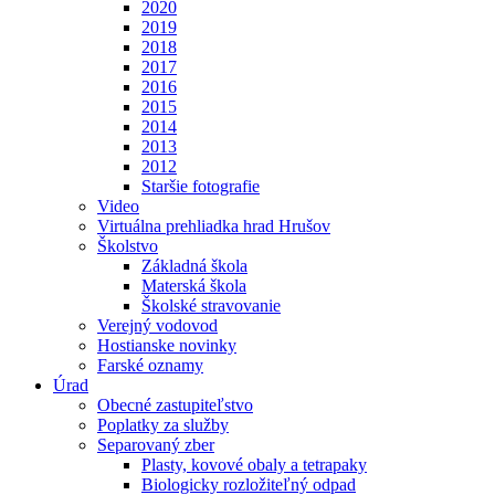
2020
2019
2018
2017
2016
2015
2014
2013
2012
Staršie fotografie
Video
Virtuálna prehliadka hrad Hrušov
Školstvo
Základná škola
Materská škola
Školské stravovanie
Verejný vodovod
Hostianske novinky
Farské oznamy
Úrad
Obecné zastupiteľstvo
Poplatky za služby
Separovaný zber
Plasty, kovové obaly a tetrapaky
Biologicky rozložiteľný odpad