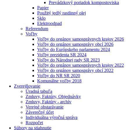
Prevádzkový poriadok kompostoviska
Papier
Použitý jedlý rastlinný olej
Sklo
Elektroodpad
Referendum
Voľby
Voľby do orgánov samosprávnych krajov 2026
Voľby do orgánov samosprávy obcí 2026
Voľby do Európskeho parlamentu 2024
Voľby prezidenta SR 2024
Voľby do Národnej rady SR 2023
Voľby do orgánov samosprávnych krajov 2022
Voľby do orgánov samosprávy obcí 2022
Voľby do NR SR 2020
Komunálne voľby 2018
Zverejňovanie
Úradná tabuľa
Zmluvy, Faktúry, Objednávky
Zmluvy, Faktúry - archív
Verejné obstarávanie
Záverečný účet
Individuálna výročná správa
Rozpočet
Súbory na stiahnutie