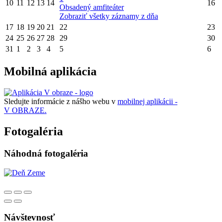
10
11
12
13
14
16
Obsadený amfiteáter
Zobraziť všetky záznamy z dňa
17
18
19
20
21
22
23
24
25
26
27
28
29
30
31
1
2
3
4
5
6
Mobilná aplikácia
Sledujte informácie z nášho webu v
mobilnej aplikácii -
V OBRAZE.
Fotogaléria
Náhodná fotogaléria
Návštevnosť