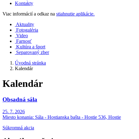
Kontakty
Viac informácií a odkaz na
stiahnutie aplikácie.
Aktuality
Fotogaléria
Video
Farnosť
Kultúra a šport
Separovaný zber
Úvodná stránka
Kalendár
Kalendár
Obsadná sála
25. 7. 2026
Miesto konania:
Sála - Hostianska bašta - Hostie 536, Hostie
Súkromná akcia