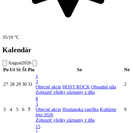
35/19 °C
Kalendár
August
2026
Po
Ut
St
Št
Pia
So
Ne
1
3
27
28
29
30
31
2
Obecné akcie
HOST ROCK
Obsadná sála
Zobraziť všetky záznamy z dňa
8
3
3
4
5
6
7
Obecné akcie
Hostianska vareška
Kultúrne
9
leto 2026
Zobraziť všetky záznamy z dňa
15
1