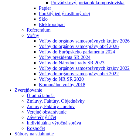
Prevádzkový poriadok kompostoviska
Papier
Použitý jedlý rastlinný olej
Sklo
Elektroodpad
Referendum
Voľby
Voľby do orgánov samosprávnych krajov 2026
Voľby do orgánov samosprávy obcí 2026
Voľby do Európskeho parlamentu 2024
Voľby prezidenta SR 2024
Voľby do Národnej rady SR 2023
Voľby do orgánov samosprávnych krajov 2022
Voľby do orgánov samosprávy obcí 2022
Voľby do NR SR 2020
Komunálne voľby 2018
Zverejňovanie
Úradná tabuľa
Zmluvy, Faktúry, Objednávky
Zmluvy, Faktúry - archív
Verejné obstarávanie
Záverečný účet
Individuálna výročná správa
Rozpočet
Súbory na stiahnutie