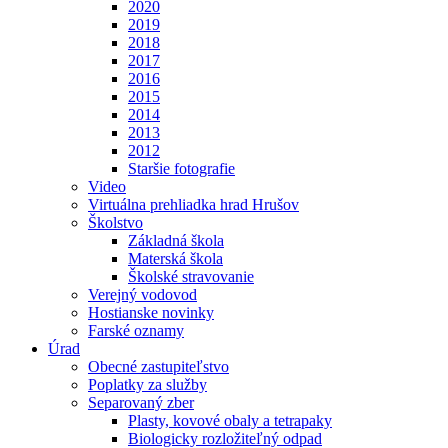
2020
2019
2018
2017
2016
2015
2014
2013
2012
Staršie fotografie
Video
Virtuálna prehliadka hrad Hrušov
Školstvo
Základná škola
Materská škola
Školské stravovanie
Verejný vodovod
Hostianske novinky
Farské oznamy
Úrad
Obecné zastupiteľstvo
Poplatky za služby
Separovaný zber
Plasty, kovové obaly a tetrapaky
Biologicky rozložiteľný odpad