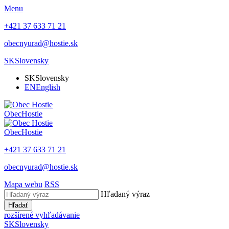
Menu
+421 37 633 71 21
obecnyurad@hostie.sk
SK
Slovensky
SK
Slovensky
EN
English
Obec
Hostie
Obec
Hostie
+421 37 633 71 21
obecnyurad@hostie.sk
Mapa webu
RSS
Hľadaný výraz
Hľadať
rozšírené vyhľadávanie
SK
Slovensky