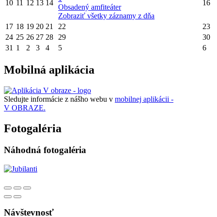
10
11
12
13
14
16
Obsadený amfiteáter
Zobraziť všetky záznamy z dňa
17
18
19
20
21
22
23
24
25
26
27
28
29
30
31
1
2
3
4
5
6
Mobilná aplikácia
Sledujte informácie z nášho webu v
mobilnej aplikácii -
V OBRAZE.
Fotogaléria
Náhodná fotogaléria
Návštevnosť