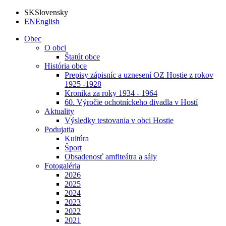
SK
Slovensky
EN
English
Obec
O obci
Štatút obce
História obce
Prepisy zápisníc a uznesení OZ Hostie z rokov
1925 -1928
Kronika za roky 1934 - 1964
60. Výročie ochotníckeho divadla v Hostí
Aktuality
Výsledky testovania v obci Hostie
Podujatia
Kultúra
Šport
Obsadenosť amfiteátra a sály
Fotogaléria
2026
2025
2024
2023
2022
2021