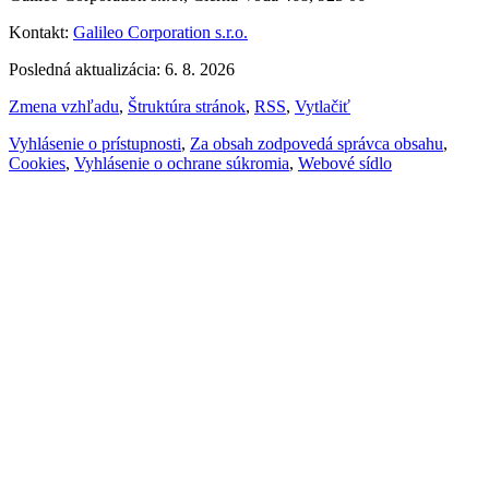
Kontakt:
Galileo Corporation s.r.o.
Posledná aktualizácia: 6. 8. 2026
Zmena vzhľadu
,
Štruktúra stránok
,
RSS
,
Vytlačiť
Vyhlásenie o prístupnosti
,
Za obsah zodpovedá správca obsahu
,
Cookies
,
Vyhlásenie o ochrane súkromia
,
Webové sídlo