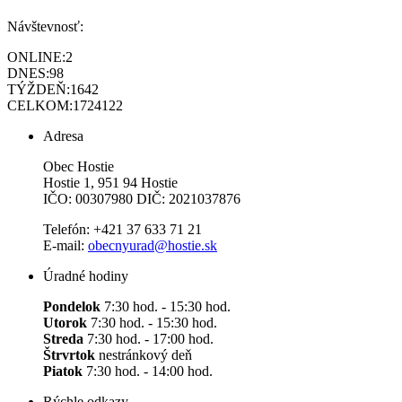
Návštevnosť:
ONLINE:
2
DNES:
98
TÝŽDEŇ:
1642
CELKOM:
1724122
Adresa
Obec Hostie
Hostie 1, 951 94 Hostie
IČO: 00307980 DIČ: 2021037876
Telefón: +421 37 633 71 21
E-mail:
obecnyurad@hostie.sk
Úradné hodiny
Pondelok
7:30 hod. - 15:30 hod.
Utorok
7:30 hod. - 15:30 hod.
Streda
7:30 hod. - 17:00 hod.
Štrvrtok
nestránkový deň
Piatok
7:30 hod. - 14:00 hod.
Rýchle odkazy