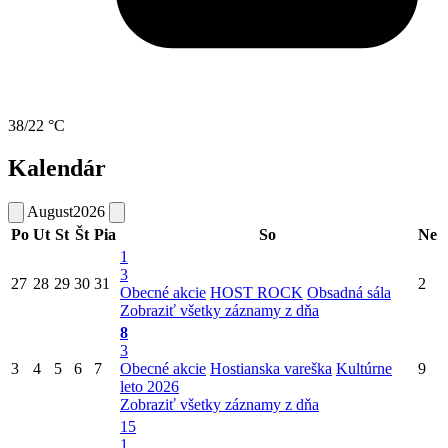
38/22 °C
Kalendár
August
2026
Po
Ut
St
Št
Pia
So
Ne
1
3
27
28
29
30
31
2
Obecné akcie
HOST ROCK
Obsadná sála
Zobraziť všetky záznamy z dňa
8
3
3
4
5
6
7
Obecné akcie
Hostianska vareška
Kultúrne
9
leto 2026
Zobraziť všetky záznamy z dňa
15
1