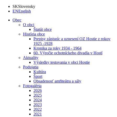
SK
Slovensky
EN
English
Obec
O obci
Štatút obce
História obce
Prepisy zápisníc a uznesení OZ Hostie z rokov
1925 -1928
Kronika za roky 1934 - 1964
60. Výročie ochotníckeho divadla v Hostí
Aktuality
Výsledky testovania v obci Hostie
Podujatia
Kultúra
Šport
Obsadenosť amfiteátra a sály
Fotogaléria
2026
2025
2024
2023
2022
2021