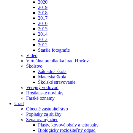
2020
2019
2018
2017
2016
2015
2014
2013
2012
Staršie fotografie
Video
Virtuálna prehliadka hrad Hrušov
Školstvo
Základná škola
Materská škola
Školské stravovanie
Verejný vodovod
Hostianske novinky
Farské oznamy
Úrad
Obecné zastupiteľstvo
Poplatky za služby
Separovaný zber
Plasty, kovové obaly a tetrapaky
Biologicky rozložiteľný odpad