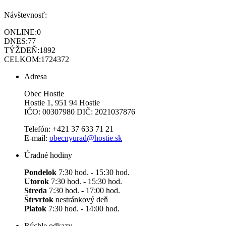
Návštevnosť:
ONLINE:
0
DNES:
77
TÝŽDEŇ:
1892
CELKOM:
1724372
Adresa
Obec Hostie
Hostie 1, 951 94 Hostie
IČO: 00307980 DIČ: 2021037876
Telefón: +421 37 633 71 21
E-mail:
obecnyurad@hostie.sk
Úradné hodiny
Pondelok
7:30 hod. - 15:30 hod.
Utorok
7:30 hod. - 15:30 hod.
Streda
7:30 hod. - 17:00 hod.
Štrvrtok
nestránkový deň
Piatok
7:30 hod. - 14:00 hod.
Rýchle odkazy