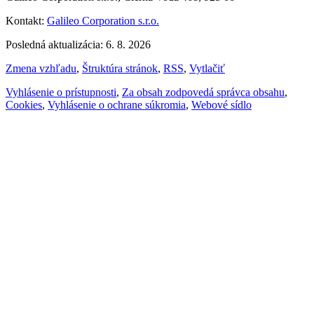
Kontakt:
Galileo Corporation s.r.o.
Posledná aktualizácia: 6. 8. 2026
Zmena vzhľadu
,
Štruktúra stránok
,
RSS
,
Vytlačiť
Vyhlásenie o prístupnosti
,
Za obsah zodpovedá správca obsahu
,
Cookies
,
Vyhlásenie o ochrane súkromia
,
Webové sídlo