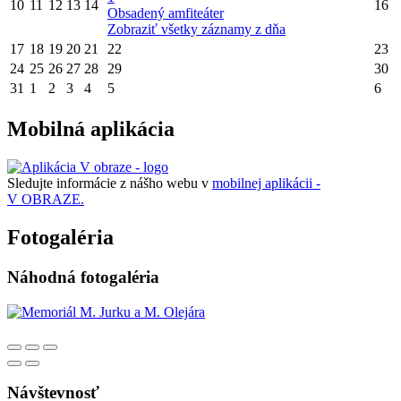
10
11
12
13
14
16
Obsadený amfiteáter
Zobraziť všetky záznamy z dňa
17
18
19
20
21
22
23
24
25
26
27
28
29
30
31
1
2
3
4
5
6
Mobilná aplikácia
Sledujte informácie z nášho webu v
mobilnej aplikácii -
V OBRAZE.
Fotogaléria
Náhodná fotogaléria
Návštevnosť