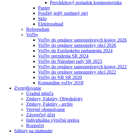
Prevádzkový poriadok kompostoviska
Papier
Použitý jedlý rastlinný olej
Sklo
Elektroodpad
Referendum
Voľby
Voľby do orgánov samosprávnych krajov 2026
Voľby do orgánov samosprávy obcí 2026
Voľby do Európskeho parlamentu 2024
Voľby prezidenta SR 2024
Voľby do Národnej rady SR 2023
Voľby do orgánov samosprávnych krajov 2022
Voľby do orgánov samosprávy obcí 2022
Voľby do NR SR 2020
Komunálne voľby 2018
Zverejňovanie
Úradná tabuľa
Zmluvy, Faktúry, Objednávky
Zmluvy, Faktúry - archív
Verejné obstarávanie
Záverečný účet
Individuálna výročná správa
Rozpočet
Súbory na stiahnutie