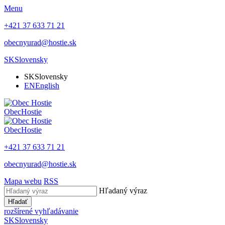
Menu
+421 37 633 71 21
obecnyurad@hostie.sk
SK
Slovensky
SK
Slovensky
EN
English
Obec
Hostie
Obec
Hostie
+421 37 633 71 21
obecnyurad@hostie.sk
Mapa webu
RSS
Hľadaný výraz
Hľadať
rozšírené vyhľadávanie
SK
Slovensky