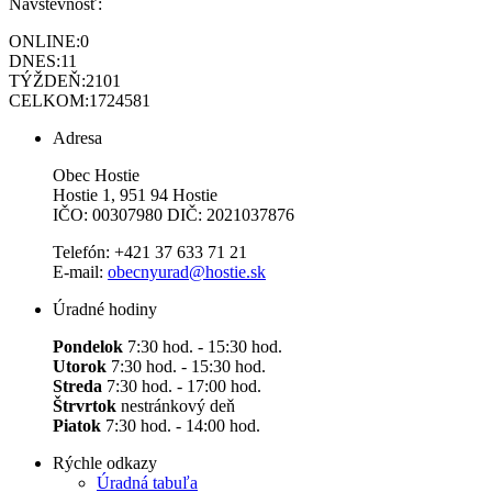
Návštevnosť:
ONLINE:
0
DNES:
11
TÝŽDEŇ:
2101
CELKOM:
1724581
Adresa
Obec Hostie
Hostie 1, 951 94 Hostie
IČO: 00307980 DIČ: 2021037876
Telefón: +421 37 633 71 21
E-mail:
obecnyurad@hostie.sk
Úradné hodiny
Pondelok
7:30 hod. - 15:30 hod.
Utorok
7:30 hod. - 15:30 hod.
Streda
7:30 hod. - 17:00 hod.
Štrvrtok
nestránkový deň
Piatok
7:30 hod. - 14:00 hod.
Rýchle odkazy
Úradná tabuľa