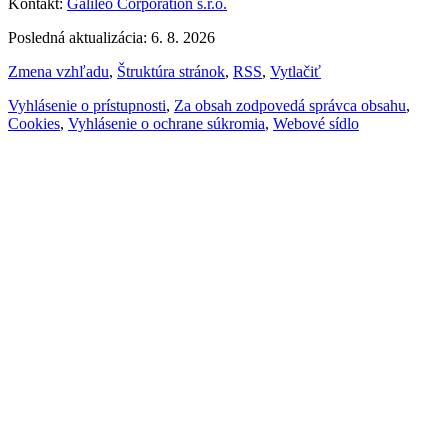
Kontakt:
Galileo Corporation s.r.o.
Posledná aktualizácia: 6. 8. 2026
Zmena vzhľadu
,
Štruktúra stránok
,
RSS
,
Vytlačiť
Vyhlásenie o prístupnosti
,
Za obsah zodpovedá správca obsahu
,
Cookies
,
Vyhlásenie o ochrane súkromia
,
Webové sídlo