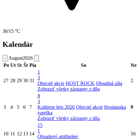
30/15 °C
Kalendár
August
2026
Po
Ut
St
Št
Pia
So
Ne
1
3
27
28
29
30
31
2
Obecné akcie
HOST ROCK
Obsadná sála
Zobraziť všetky záznamy z dňa
8
3
3
4
5
6
7
Kultúrne leto 2026
Obecné akcie
Hostianska
9
vareška
Zobraziť všetky záznamy z dňa
15
1
10
11
12
13
14
16
Obsadený amfiteáter