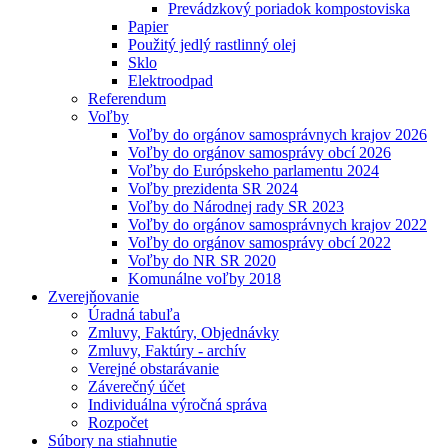
Prevádzkový poriadok kompostoviska
Papier
Použitý jedlý rastlinný olej
Sklo
Elektroodpad
Referendum
Voľby
Voľby do orgánov samosprávnych krajov 2026
Voľby do orgánov samosprávy obcí 2026
Voľby do Európskeho parlamentu 2024
Voľby prezidenta SR 2024
Voľby do Národnej rady SR 2023
Voľby do orgánov samosprávnych krajov 2022
Voľby do orgánov samosprávy obcí 2022
Voľby do NR SR 2020
Komunálne voľby 2018
Zverejňovanie
Úradná tabuľa
Zmluvy, Faktúry, Objednávky
Zmluvy, Faktúry - archív
Verejné obstarávanie
Záverečný účet
Individuálna výročná správa
Rozpočet
Súbory na stiahnutie