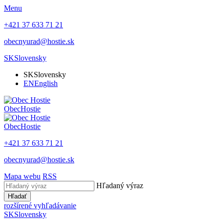
Menu
+421 37 633 71 21
obecnyurad@hostie.sk
SK
Slovensky
SK
Slovensky
EN
English
Obec
Hostie
Obec
Hostie
+421 37 633 71 21
obecnyurad@hostie.sk
Mapa webu
RSS
Hľadaný výraz
Hľadať
rozšírené vyhľadávanie
SK
Slovensky