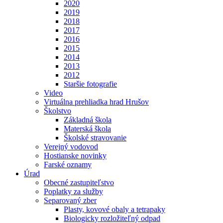
2020
2019
2018
2017
2016
2015
2014
2013
2012
Staršie fotografie
Video
Virtuálna prehliadka hrad Hrušov
Školstvo
Základná škola
Materská škola
Školské stravovanie
Verejný vodovod
Hostianske novinky
Farské oznamy
Úrad
Obecné zastupiteľstvo
Poplatky za služby
Separovaný zber
Plasty, kovové obaly a tetrapaky
Biologicky rozložiteľný odpad