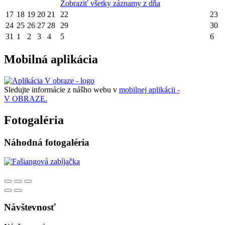
Zobraziť všetky záznamy z dňa
17
18
19
20
21
22
23
24
25
26
27
28
29
30
31
1
2
3
4
5
6
Mobilná aplikácia
Sledujte informácie z nášho webu v
mobilnej aplikácii -
V OBRAZE.
Fotogaléria
Náhodná fotogaléria
Návštevnosť