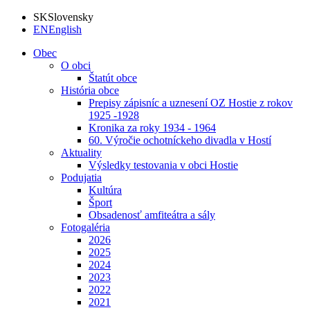
SK
Slovensky
EN
English
Obec
O obci
Štatút obce
História obce
Prepisy zápisníc a uznesení OZ Hostie z rokov
1925 -1928
Kronika za roky 1934 - 1964
60. Výročie ochotníckeho divadla v Hostí
Aktuality
Výsledky testovania v obci Hostie
Podujatia
Kultúra
Šport
Obsadenosť amfiteátra a sály
Fotogaléria
2026
2025
2024
2023
2022
2021